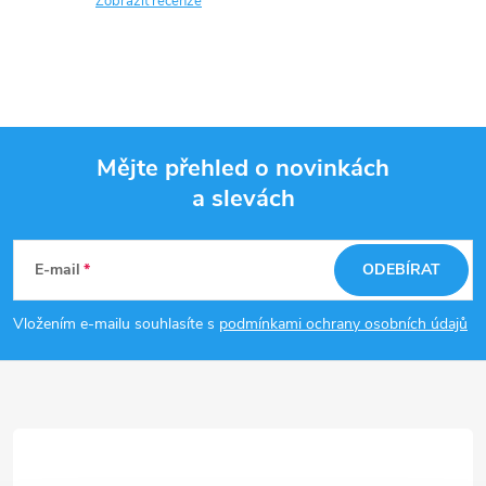
Zobrazit recenze
Mějte přehled o novinkách
a slevách
Z
á
E-mail
ODEBÍRAT
p
Vložením e-mailu souhlasíte s
podmínkami ochrany osobních údajů
a
t