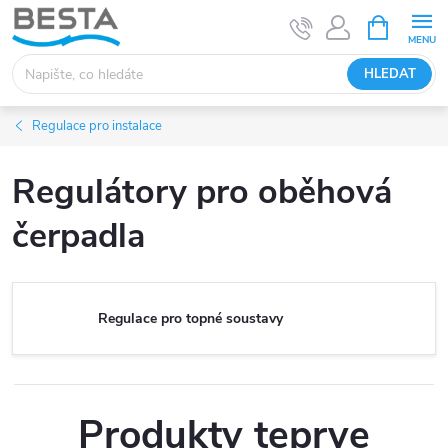
Přejít
NÁKUPNÍ
KOŠÍK
na
obsah
HLEDAT
Regulace pro instalace
Regulátory pro oběhová
čerpadla
Regulace pro topné soustavy
Produkty teprve