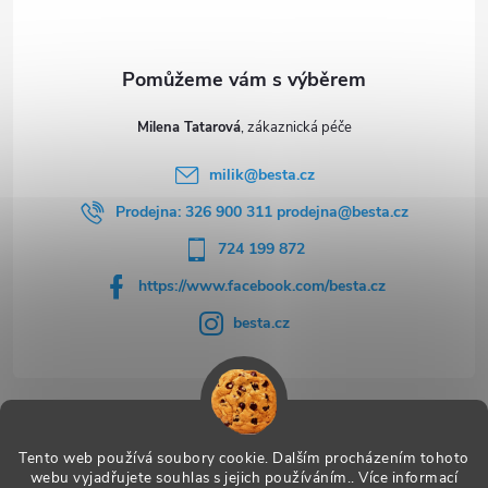
í
Milena Tatarová
milik
@
besta.cz
Prodejna: 326 900 311 prodejna@besta.cz
724 199 872
https://www.facebook.com/besta.cz
besta.cz
Užitečné odkazy
Tento web používá soubory cookie. Dalším procházením tohoto
webu vyjadřujete souhlas s jejich používáním.. Více informací