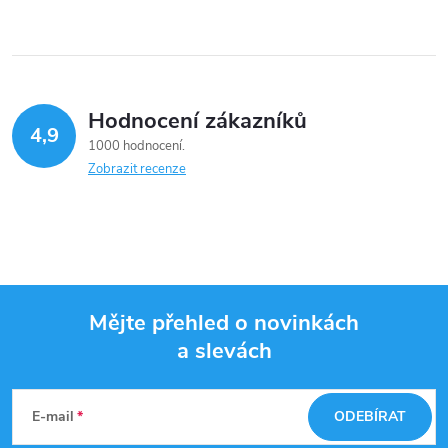
Hodnocení zákazníků
4,9
1000 hodnocení
Zobrazit recenze
Mějte přehled o novinkách
a slevách
Z
á
E-mail
ODEBÍRAT