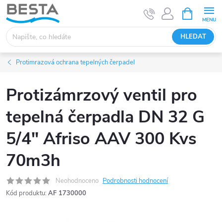
Přejít
NÁKUPNÍ
KOŠÍK
na
obsah
HLEDAT
Protimrazová ochrana tepelných čerpadel
Protizámrzový ventil pro
tepelná čerpadla DN 32 G
5/4" Afriso AAV 300 Kvs
70m3h
Neohodnoceno
Podrobnosti hodnocení
Kód produktu:
AF 1730000