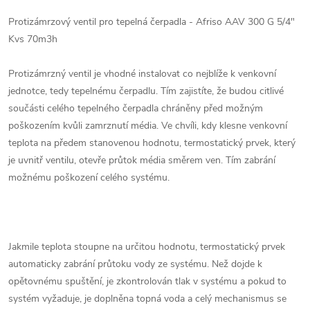
Protizámrzový ventil pro tepelná čerpadla - Afriso AAV 300 G 5/4"
Kvs 70m3h
Protizámrzný ventil je vhodné instalovat co nejblíže k venkovní
jednotce, tedy tepelnému čerpadlu. Tím zajistíte, že budou citlivé
součásti celého tepelného čerpadla chráněny před možným
poškozením kvůli zamrznutí média. Ve chvíli, kdy klesne venkovní
teplota na předem stanovenou hodnotu, termostatický prvek, který
je uvnitř ventilu, otevře průtok média směrem ven. Tím zabrání
možnému poškození celého systému.
Jakmile teplota stoupne na určitou hodnotu, termostatický prvek
automaticky zabrání průtoku vody ze systému. Než dojde k
opětovnému spuštění, je zkontrolován tlak v systému a pokud to
systém vyžaduje, je doplněna topná voda a celý mechanismus se