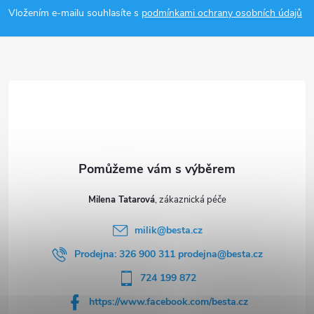
p
Vložením e-mailu souhlasíte s
podmínkami ochrany osobních údajů
a
t
í
Milena Tatarová
milik
@
besta.cz
Prodejna: 326 900 311 prodejna@besta.cz
724 199 872
https://www.facebook.com/besta.cz