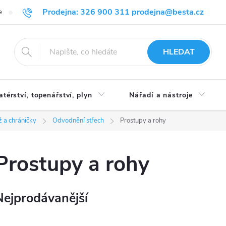
Prodejna: 326 900 311 prodejna@besta.cz
e
Blog
Obchodní podmínky
Ochrana osobních údajů
O n
HLEDAT
atérství, topenářství, plyn
Nářadí a nástroje
 a chráničky
Odvodnění střech
Prostupy a rohy
Prostupy a rohy
Nejprodávanější