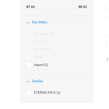
t
97
Kč
98
Kč
r
Dle štítku
a
Na skladě
0
n
Akce
0
Novinka
0
n
Tip
0
1
í
import
1
p
Značky
a
ETERNO IVICA
1
í
n
i