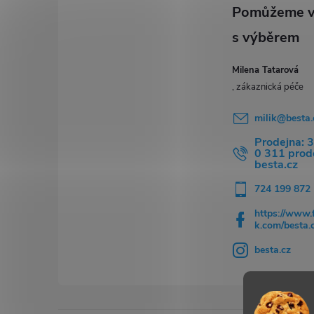
t
i
í
Milena Tatarová
milik
@
besta.
Prodejna: 
0 311 pro
besta.cz
724 199 872
https://www.
k.com/besta.
besta.cz