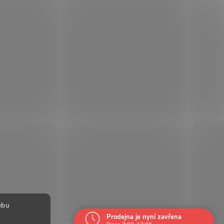
ebu
Prodejna je nyní zavřena