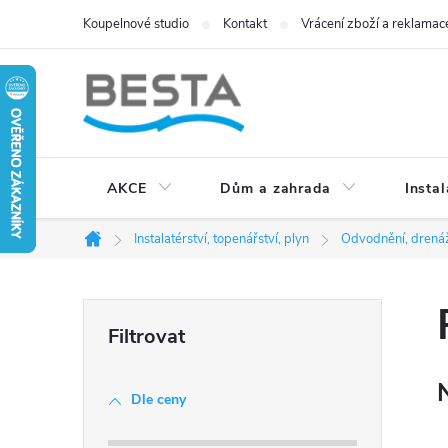
Přejít
Koupelnové studio
Kontakt
Vrácení zboží a reklamac
na
obsah
AKCE
Dům a zahrada
Instal
Instalatérství, topenářství, plyn
Odvodnění, drenáž
Domů
P
o
Dle ceny
s