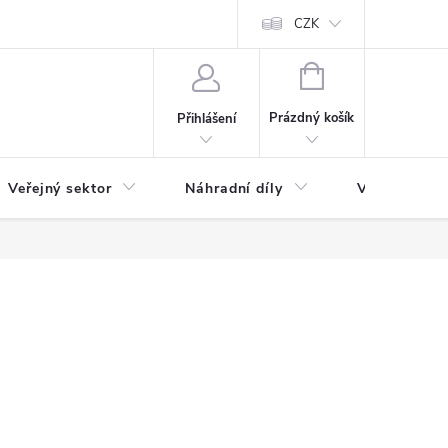
ás
Novinky
Ke stažení
CZK
NÁKUPNÍ
KOŠÍK
Prázdný košík
Přihlášení
Veřejný sektor
Náhradní díly
Výprodej a l