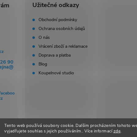
Užitečné odkazy
p
Obchodní podmínky
Ochrana osobních údajů
s
O nás
u
Vrácení zboží a reklamace
cz
Doprava a platba
326 90
Blog
dejna@
Koupelnové studio
faceboo
cz
Tento web používá soubory cookie. Dalším procházením tohoto w
vyjadřujete souhlas s jejich používáním.. Více informací
zde
.