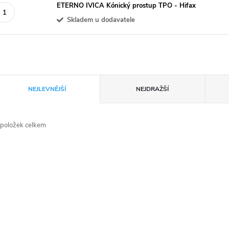
ETERNO IVICA Kónický prostup TPO - Hifax
Skladem u dodavatele
Ř
NEJLEVNĚJŠÍ
NEJDRAŽŠÍ
a
položek celkem
z
V
e
ý
n
p