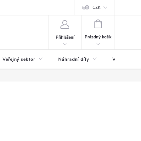
ás
Novinky
Ke stažení
CZK
NÁKUPNÍ
KOŠÍK
Prázdný košík
Přihlášení
Veřejný sektor
Náhradní díly
Výprodej a l