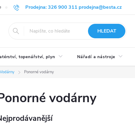
Prodejna: 326 900 311 prodejna@besta.cz
e
Blog
Obchodní podmínky
Ochrana osobních údajů
O n
HLEDAT
atérství, topenářství, plyn
Nářadí a nástroje
Vodárny
Ponorné vodárny
Ponorné vodárny
Nejprodávanější