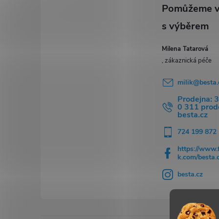
t
i
í
Milena Tatarová
milik
@
besta.
Prodejna: 
0 311 pro
besta.cz
724 199 872
https://www.
k.com/besta.
besta.cz