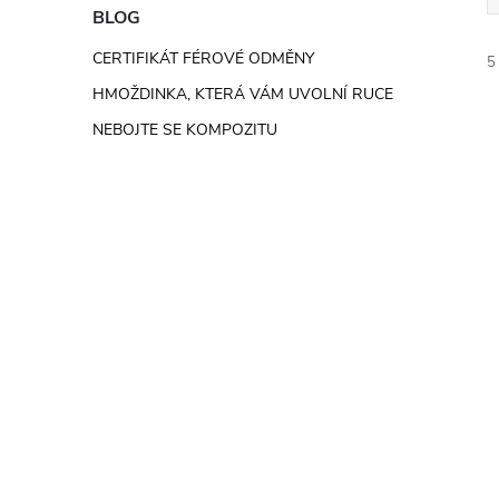
e
BLOG
CERTIFIKÁT FÉROVÉ ODMĚNY
5
l
HMOŽDINKA, KTERÁ VÁM UVOLNÍ RUCE
NEBOJTE SE KOMPOZITU
í
i