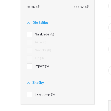
t
9194
Kč
11137
Kč
r
Dle štítku
a
Na skladě
5
n
Akce
0
Novinka
0
n
Tip
0
í
import
5
p
Značky
a
Easypump
5
n