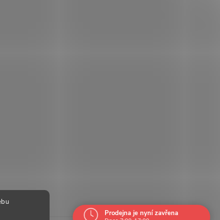
ebu
Prodejna je nyní zavřena