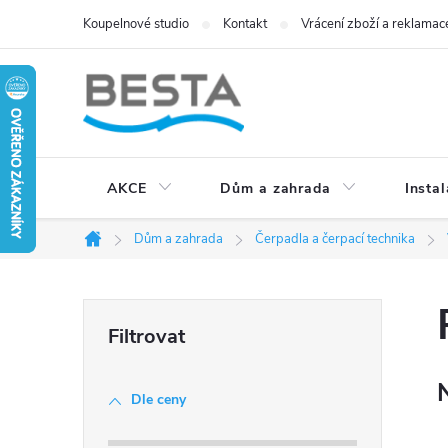
Přejít
Koupelnové studio
Kontakt
Vrácení zboží a reklamac
na
obsah
AKCE
Dům a zahrada
Instal
Dům a zahrada
Čerpadla a čerpací technika
Domů
P
o
Dle ceny
s