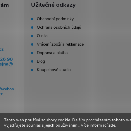
Užitečné odkazy
p
Obchodní podmínky
Ochrana osobních údajů
s
O nás
u
Vrácení zboží a reklamace
cz
Doprava a platba
326 90
Blog
dejna@
Koupelnové studio
faceboo
cz
Tento web používá soubory cookie. Dalším procházením tohoto w
vyjadřujete souhlas s jejich používáním.. Více informací
zde
.