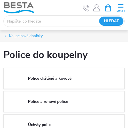
Přejít
NÁKUPNÍ
KOŠÍK
na
obsah
HLEDAT
Koupelnové doplňky
Police do koupelny
Police drátěné a kovové
Police a rohové police
Úchyty polic