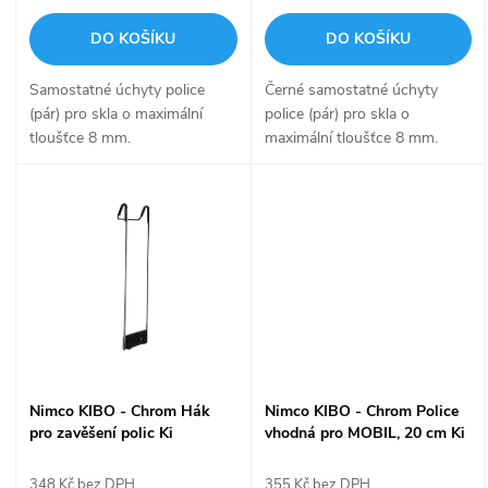
o
d
DO KOŠÍKU
DO KOŠÍKU
d
u
Samostatné úchyty police
Černé samostatné úchyty
u
(pár) pro skla o maximální
police (pár) pro skla o
k
tloušťce 8 mm.
maximální tloušťce 8 mm.
k
t
t
ů
ů
Nimco KIBO - Chrom Hák
Nimco KIBO - Chrom Police
pro zavěšení polic Ki
vhodná pro MOBIL, 20 cm Ki
14001H-26
14091B-1U-20-26
348 Kč bez DPH
355 Kč bez DPH