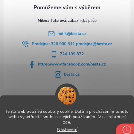
Milena Tatarová
milik
@
besta.cz
Prodejna: 326 900 311 prodejna@besta.cz
724 199 872
https://www.facebook.com/besta.cz
besta.cz
Užitečné odkazy
Tento web používá soubory cookie. Dalším procházením tohoto
webu vyjadřujete souhlas s jejich používáním.. Více informací
zde
.
Nastavení
Copyright 2026
BESTA
. Všechna práva vyhrazena.