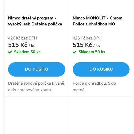
Nimco drátěný program -
Nimco MONOLIT - Chrom
vysoký lesk Drátěná polička
Police s ohrádkou MO
OP 108N-26
4091X-26
426 Kč bez DPH
426 Kč bez DPH
515 Kč
515 Kč
/ ks
/ ks
Skladem
50 ks
Skladem
50 ks
DO KOŠÍKU
DO KOŠÍKU
Drátěná rohová polička k vaně
Police s ohrádkou. Sklo
a do sprchového koutu.
matné.