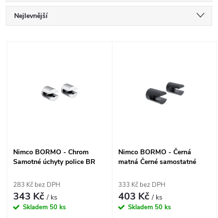
Ř
Nejlevnější
a
Nejdražší
V
Nejprodávanější
z
ý
Abecedně
e
p
n
i
í
s
Nimco BORMO - Chrom
Nimco BORMO - Černá
p
Samotné úchyty police BR
matná Černé samostatné
p
11091BS-26
úchyty poličky BRC
r
11091BS-90
283 Kč bez DPH
333 Kč bez DPH
r
343 Kč
403 Kč
/ ks
/ ks
o
Skladem
50 ks
Skladem
50 ks