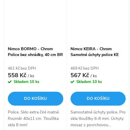
Nimco BORMO - Chrom
Nimco KEIRA - Chrom
Police bez ohrádky, 40 cm BR
Samotné úchyty police KE
11091B-40-26
22091BS-26
461 Kč bez DPH
469 Kč bez DPH
558 Kč
567 Kč
/ ks
/ ks
Skladem
10 ks
Skladem
10 ks
DO KOŠÍKU
DO KOŠÍKU
Police. Sklo extra čiré matné.
Samostatné úchyty police. Pro
Rozměr 40x11 cm. Tloušťka
skla tloušťky 6-8 mm. Úchyty
skla 8 mm!
mosaz s povrchovou...