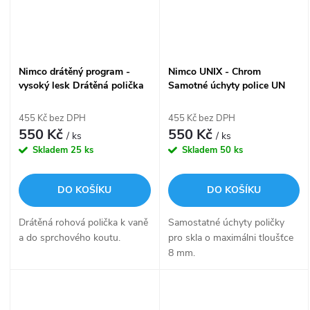
Nimco drátěný program -
Nimco UNIX - Chrom
vysoký lesk Drátěná polička
Samotné úchyty police UN
OP 102N-26
13091BS-26
455 Kč bez DPH
455 Kč bez DPH
550 Kč
550 Kč
/ ks
/ ks
Skladem
25 ks
Skladem
50 ks
DO KOŠÍKU
DO KOŠÍKU
Drátěná rohová polička k vaně
Samostatné úchyty poličky
a do sprchového koutu.
pro skla o maximálni tloušťce
8 mm.