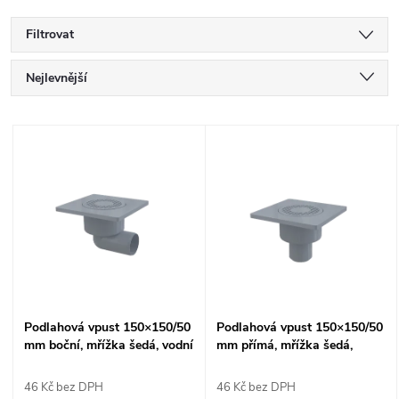
Filtrovat
Ř
Nejlevnější
a
Nejdražší
V
Nejprodávanější
z
ý
Abecedně
e
p
n
i
í
s
Podlahová vpust 150×150/50
Podlahová vpust 150×150/50
p
mm boční, mřížka šedá, vodní
mm přímá, mřížka šedá,
p
zápachová uzávěra APV3
vodní zápachová uzávěra
r
APV4
46 Kč bez DPH
46 Kč bez DPH