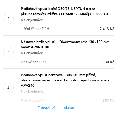
Podlahová vpusť boční D50/75 NEPTUN nerez
příruba,rámeček mřížka CERAMICS Chuděj C1 388 B X
Na objednávku
1 994 Kč bez DPH
2 413 Kč
Nástavec hrdla vpusti + Oboustranný rošt 130×130 mm,
nerez APVN0100
Na objednávku
273 Kč bez DPH
330 Kč
Podlahová vpust nerezová 130×130 mm přímá,
oboustranná nerezová mřížka, vodní zápachová uzávěra
APV240
Na objednávku
816 Kč bez DPH
987 Kč
Zobrazit více produktů