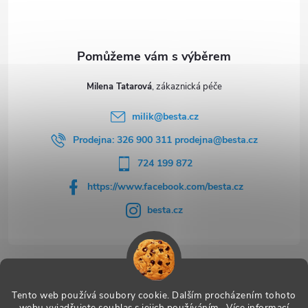
í
Milena Tatarová
milik
@
besta.cz
Prodejna: 326 900 311 prodejna@besta.cz
724 199 872
https://www.facebook.com/besta.cz
besta.cz
Užitečné odkazy
Tento web používá soubory cookie. Dalším procházením tohoto
webu vyjadřujete souhlas s jejich používáním.. Více informací