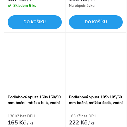
Skladem
6 ks
Na objednávku
DO KOŠÍKU
DO KOŠÍKU
Podlahová vpust 150×150/50
Podlahová vpust 105×105/50
mm boční, mřížka bílá, vodní
mm boční, mřížka šedá, vodní
zápachová uzávěra APV15
zápachová uzávěra APV5111
136 Kč bez DPH
183 Kč bez DPH
165 Kč
222 Kč
/ ks
/ ks