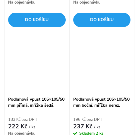
Na objednávku
Na objednávku
DO KOŠÍKU
DO KOŠÍKU
Podlahová vpust 105×105/50
Podlahová vpust 105×105/50
mm přímá, mřížka šedá,
mm boční, mřížka nerez,
vodní zápachová uzávěra
vodní zápachová uzávěra
APV6111
APV1
183 Kč bez DPH
196 Kč bez DPH
222 Kč
237 Kč
/ ks
/ ks
Na objednávku
Skladem
2 ks