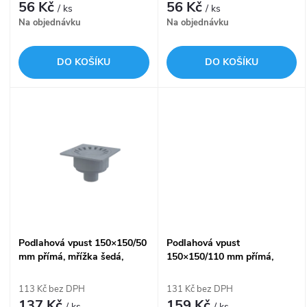
r
56 Kč
56 Kč
/ ks
/ ks
o
Na objednávku
Na objednávku
o
d
DO KOŠÍKU
DO KOŠÍKU
d
u
u
k
k
t
t
ů
ů
Podlahová vpust 150×150/50
Podlahová vpust
mm přímá, mřížka šedá,
150×150/110 mm přímá,
vodní zápachová uzávěra
mřížka šedá, límec 2. úrovně
APV16
izolace, vodní zápachová
113 Kč bez DPH
131 Kč bez DPH
uzávěra APV11
137 Kč
159 Kč
/ ks
/ ks