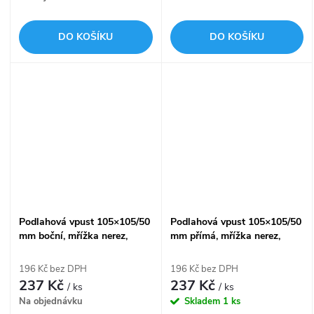
DO KOŠÍKU
DO KOŠÍKU
Podlahová vpust 105×105/50
Podlahová vpust 105×105/50
mm boční, mřížka nerez,
mm přímá, mřížka nerez,
vodní zápachová uzávěra
vodní zápachová uzávěra
APV26
APV2
196 Kč bez DPH
196 Kč bez DPH
237 Kč
237 Kč
/ ks
/ ks
Na objednávku
Skladem
1 ks