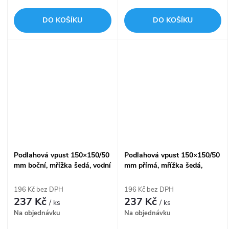
DO KOŠÍKU
DO KOŠÍKU
Podlahová vpust 150×150/50
Podlahová vpust 150×150/50
mm boční, mřížka šedá, vodní
mm přímá, mřížka šedá,
zápachová uzávěra APV5211
vodní zápachová uzávěra
APV6211
196 Kč bez DPH
196 Kč bez DPH
237 Kč
237 Kč
/ ks
/ ks
Na objednávku
Na objednávku