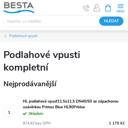
Přejít
NÁKUPNÍ
KOŠÍK
na
obsah
HLEDAT
Podlahové vpusti
Podlahové vpusti
kompletní
Nejprodávanější
HL podlahová vpusť11.5x11,5 DN40/50 se zápachovou
uzávěrkou Primus Blue HL90Prblue
Skladem
974 Kč bez DPH
1 179 Kč