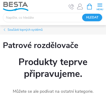
Přejít
NÁKUPNÍ
KOŠÍK
na
obsah
HLEDAT
Součásti topných systémů
Patrové rozdělovače
Produkty teprve
připravujeme.
Můžete se ale podívat na ostatní kategorie.