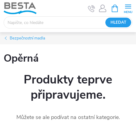
Přejít
NÁKUPNÍ
KOŠÍK
na
obsah
HLEDAT
Bezpečnostní madla
Opěrná
Produkty teprve
připravujeme.
Můžete se ale podívat na ostatní kategorie.