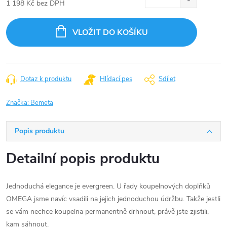
1 198 Kč bez DPH
Měrná
cena:
VLOŽIT DO KOŠÍKU
Dotaz k produktu
Hlídací pes
Sdílet
Značka:
Bemeta
Popis produktu
Detailní popis produktu
Jednoduchá elegance je evergreen. U řady koupelnových doplňků
OMEGA jsme navíc vsadili na jejich jednoduchou údržbu. Takže jestli
se vám nechce koupelna permanentně drhnout, právě jste zjistili,
kam sáhnout.