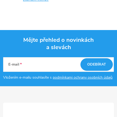
Mějte přehled o novinkách
a slevách
Z
á
E-mail
ODEBÍRAT
p
Vložením e-mailu souhlasíte s
podmínkami ochrany osobních údajů
a
t