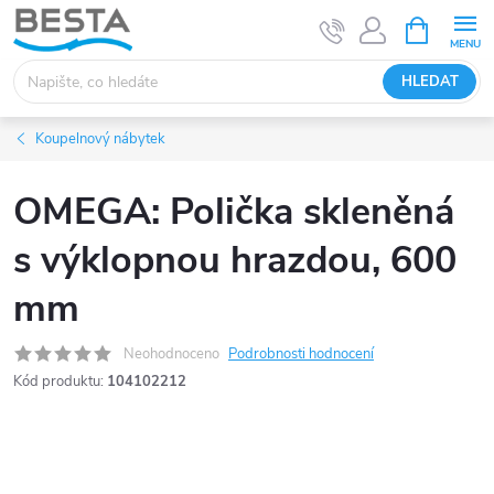
Přejít
NÁKUPNÍ
KOŠÍK
na
obsah
HLEDAT
Koupelnový nábytek
OMEGA: Polička skleněná
s výklopnou hrazdou, 600
mm
Neohodnoceno
Podrobnosti hodnocení
Kód produktu:
104102212