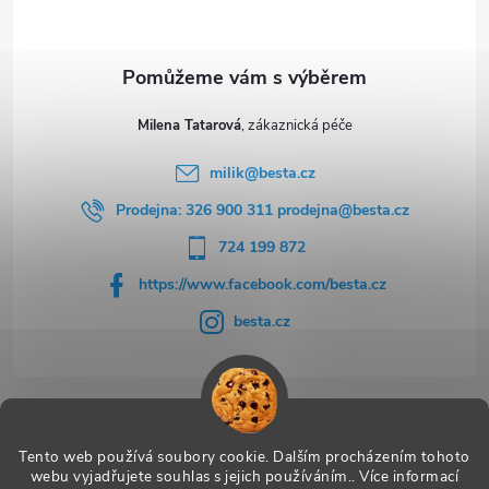
í
Milena Tatarová
milik
@
besta.cz
Prodejna: 326 900 311 prodejna@besta.cz
724 199 872
https://www.facebook.com/besta.cz
besta.cz
Užitečné odkazy
Tento web používá soubory cookie. Dalším procházením tohoto
webu vyjadřujete souhlas s jejich používáním.. Více informací