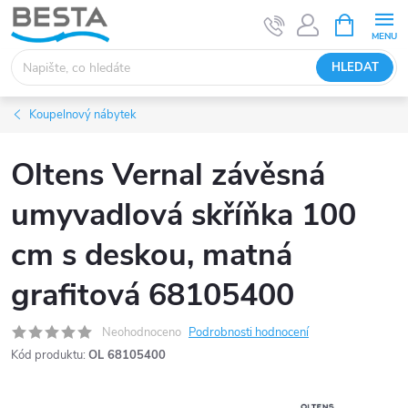
Přejít
NÁKUPNÍ
KOŠÍK
na
obsah
HLEDAT
Koupelnový nábytek
Oltens Vernal závěsná
umyvadlová skříňka 100
cm s deskou, matná
grafitová 68105400
Neohodnoceno
Podrobnosti hodnocení
Kód produktu:
OL 68105400