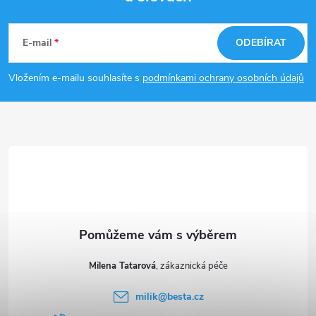
Z
á
E-mail
ODEBÍRAT
p
Vložením e-mailu souhlasíte s
podmínkami ochrany osobních údajů
a
t
í
Milena Tatarová
milik
@
besta.cz