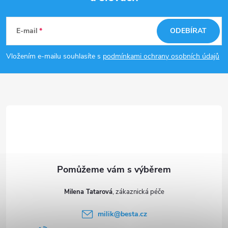
Z
á
E-mail
ODEBÍRAT
p
Vložením e-mailu souhlasíte s
podmínkami ochrany osobních údajů
a
t
í
Milena Tatarová
milik
@
besta.cz