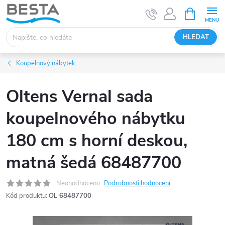
Přejít
NÁKUPNÍ
KOŠÍK
na
obsah
HLEDAT
Koupelnový nábytek
Oltens Vernal sada
koupelnového nábytku
180 cm s horní deskou,
matná šedá 68487700
Neohodnoceno
Podrobnosti hodnocení
Kód produktu:
OL 68487700