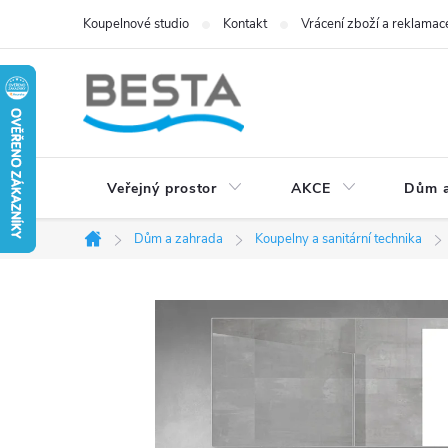
Přejít
Koupelnové studio
Kontakt
Vrácení zboží a reklamac
na
obsah
Veřejný prostor
AKCE
Dům a
Dům a zahrada
Koupelny a sanitární technika
Domů