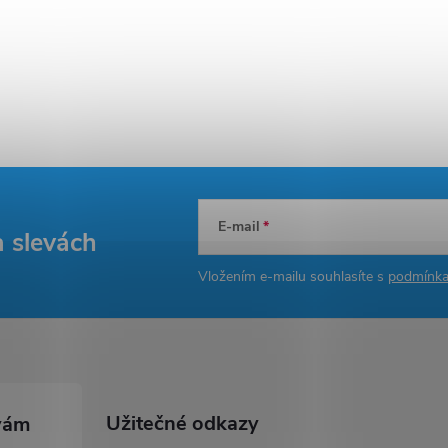
E-mail
a slevách
Vložením e-mailu souhlasíte s
podmínka
Užitečné odkazy