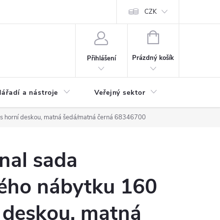
ás
Novinky
Ke stažení
CZK
NÁKUPNÍ
KOŠÍK
Prázdný košík
Přihlášení
ářadí a nástroje
Veřejný sektor
Náhradní d
 s horní deskou, matná šedá/matná černá 68346700
nal sada
ého nábytku 160
 deskou, matná