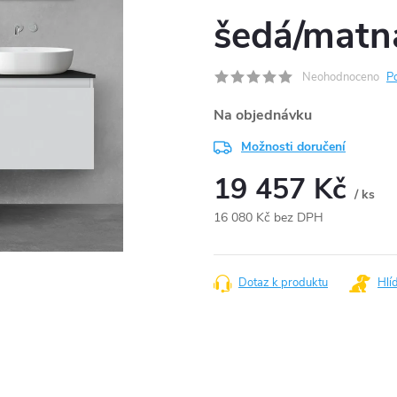
šedá/matn
Neohodnoceno
P
Na objednávku
Možnosti doručení
19 457 Kč
/ ks
16 080 Kč bez DPH
Měrná
cena:
Dotaz k produktu
Hlí