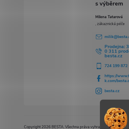
t
í
Milena Tatarová
milik
@
besta.
Prodejna: 
0 311 pro
besta.cz
724 199 872
https://www.
k.com/besta.
besta.cz
Copyright 2026
BESTA
. Všechna práva vyhrazena.