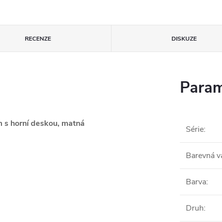
RECENZE
DISKUZE
Param
 s horní deskou, matná
Série
:
Barevná v
Barva
:
Druh
: