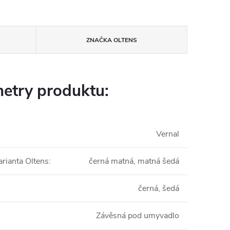
ZNAČKA
OLTENS
etry produktu:
Vernal
arianta Oltens
:
černá matná, matná šedá
černá, šedá
Závěsná pod umyvadlo