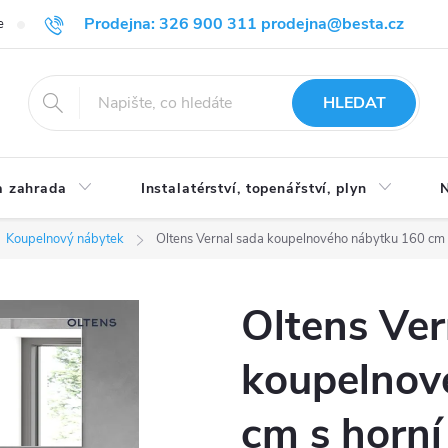
Prodejna: 326 900 311 prodejna@besta.cz
e
Blog
Obchodní podmínky
Ochrana osobních údajů
O n
HLEDAT
 zahrada
Instalatérství, topenářství, plyn
N
Koupelnový nábytek
Oltens Vernal sada koupelnového nábytku 160 cm
Oltens Ver
koupelnov
cm s horní