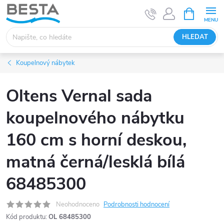
Přejít
NÁKUPNÍ
KOŠÍK
na
obsah
HLEDAT
Koupelnový nábytek
Oltens Vernal sada
koupelnového nábytku
160 cm s horní deskou,
matná černá/lesklá bílá
68485300
Neohodnoceno
Podrobnosti hodnocení
Kód produktu:
OL 68485300