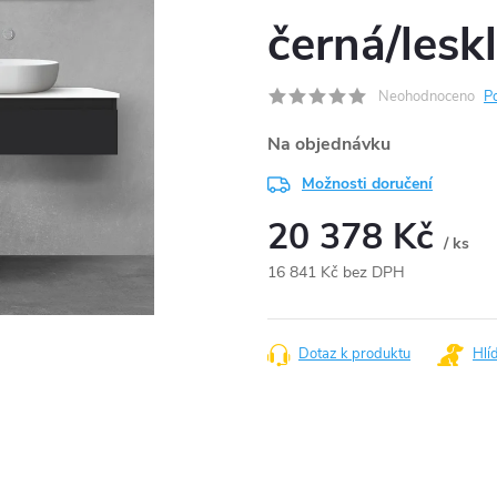
černá/lesk
Neohodnoceno
P
Na objednávku
Možnosti doručení
20 378 Kč
/ ks
16 841 Kč bez DPH
Měrná
cena:
Dotaz k produktu
Hlí