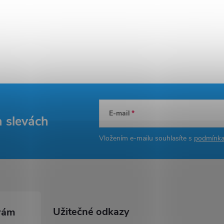
E-mail
a slevách
Vložením e-mailu souhlasíte s
podmínka
Užitečné odkazy