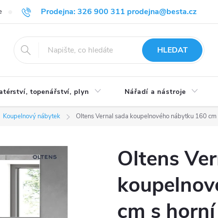
Prodejna: 326 900 311 prodejna@besta.cz
e
Blog
Obchodní podmínky
Ochrana osobních údajů
O n
HLEDAT
atérství, topenářství, plyn
Nářadí a nástroje
Koupelnový nábytek
Oltens Vernal sada koupelnového nábytku 160 cm 
Oltens Ver
koupelnov
cm s horní