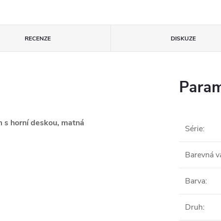
RECENZE
DISKUZE
Param
 s horní deskou, matná
Série
:
Barevná v
Barva
:
Druh
: