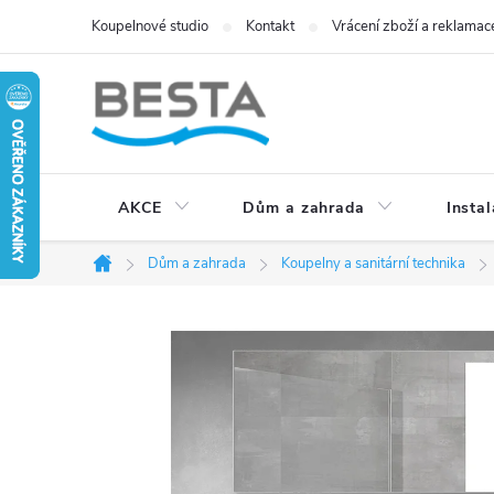
Přejít
Koupelnové studio
Kontakt
Vrácení zboží a reklamac
na
obsah
AKCE
Dům a zahrada
Instal
Dům a zahrada
Koupelny a sanitární technika
Domů