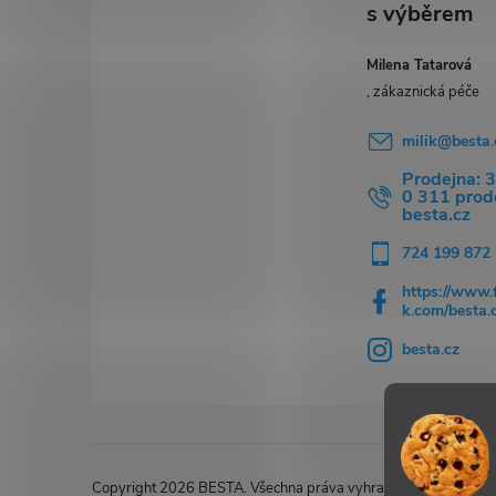
t
í
Milena Tatarová
milik
@
besta.
Prodejna: 
0 311 pro
besta.cz
724 199 872
https://www.
k.com/besta.
besta.cz
Copyright 2026
BESTA
. Všechna práva vyhrazena.