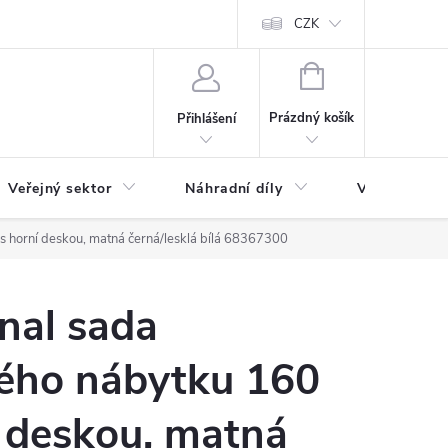
ás
Novinky
Ke stažení
CZK
NÁKUPNÍ
KOŠÍK
Prázdný košík
Přihlášení
Veřejný sektor
Náhradní díly
Výprodej a l
s horní deskou, matná černá/lesklá bílá 68367300
nal sada
ého nábytku 160
 deskou, matná