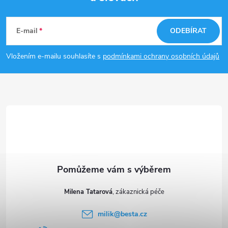
Z
á
E-mail
ODEBÍRAT
p
Vložením e-mailu souhlasíte s
podmínkami ochrany osobních údajů
a
t
í
Milena Tatarová
milik
@
besta.cz