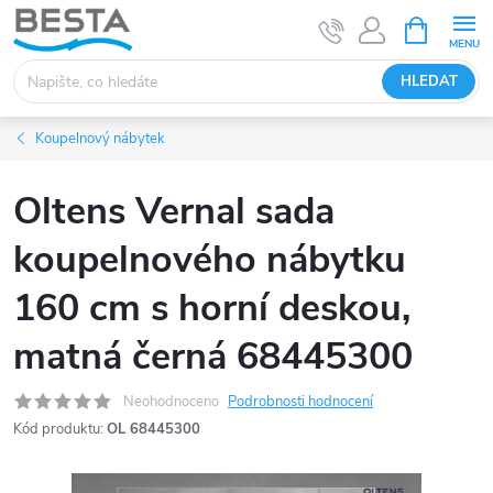
Přejít
NÁKUPNÍ
KOŠÍK
na
obsah
HLEDAT
Koupelnový nábytek
Oltens Vernal sada
koupelnového nábytku
160 cm s horní deskou,
matná černá 68445300
Neohodnoceno
Podrobnosti hodnocení
Kód produktu:
OL 68445300