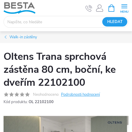
Přejít
NÁKUPNÍ
KOŠÍK
na
obsah
HLEDAT
Walk-in zástěny
Oltens Trana sprchová
zástěna 80 cm, boční, ke
dveřím 22102100
Neohodnoceno
Podrobnosti hodnocení
Kód produktu:
OL 22102100