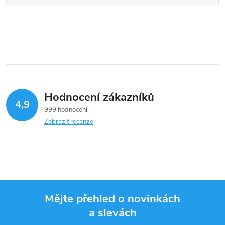
Hodnocení zákazníků
4,9
999 hodnocení
Zobrazit recenze
Mějte přehled o novinkách
a slevách
Z