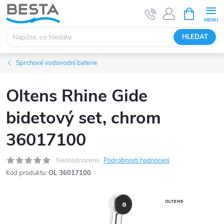
Přejít
NÁKUPNÍ
KOŠÍK
na
obsah
HLEDAT
Sprchové vodovodní baterie
Oltens Rhine Gide
bidetový set, chrom
36017100
Neohodnoceno
Podrobnosti hodnocení
Kód produktu:
OL 36017100