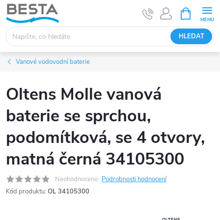
Přejít
NÁKUPNÍ
KOŠÍK
na
obsah
HLEDAT
Vanové vodovodní baterie
Oltens Molle vanová
baterie se sprchou,
podomítková, se 4 otvory,
matná černá 34105300
Neohodnoceno
Podrobnosti hodnocení
Kód produktu:
OL 34105300