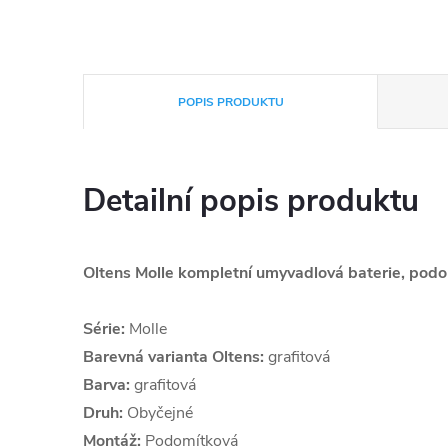
POPIS PRODUKTU
Detailní popis produktu
Oltens Molle kompletní umyvadlová baterie, pod
Série:
Molle
Barevná varianta Oltens:
grafitová
Barva:
grafitová
Druh:
Obyčejné
Montáž:
Podomítková