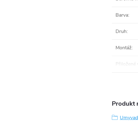
Barva
:
Druh
:
Montáž
:
Přiložené
Produkt n
Umyvadl