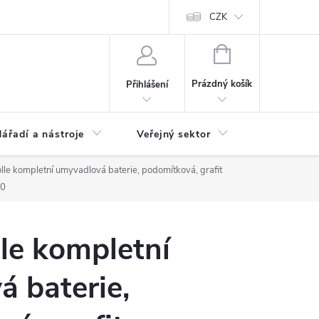
ás
Novinky
Ke stažení
CZK
NÁKUPNÍ
KOŠÍK
Prázdný košík
Přihlášení
ářadí a nástroje
Veřejný sektor
Náhradní d
lle kompletní umyvadlová baterie, podomítková, grafit
00
le kompletní
 baterie,