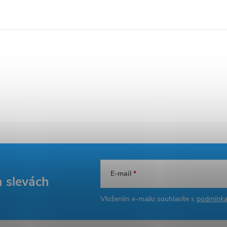
E-mail
a slevách
Vložením e-mailu souhlasíte s
podmínka