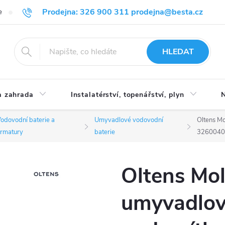
Prodejna: 326 900 311 prodejna@besta.cz
e
Blog
Obchodní podmínky
Ochrana osobních údajů
O n
HLEDAT
 zahrada
Instalatérství, topenářství, plyn
N
odovodní baterie a
Umyvadlové vodovodní
Oltens Mo
rmatury
baterie
326004
Oltens Mol
umyvadlová