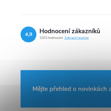
Hodnocení zákazníků
4,9
1003 hodnocení
Zobrazit recenze
Z
Mějte přehled o novinkách
á