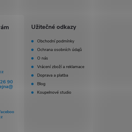
Užitečné odkazy
Obchodní podmínky
Ochrana osobních údajů
O nás
Vrácení zboží a reklamace
cz
Doprava a platba
326 90
Blog
dejna@
Koupelnové studio
faceboo
cz