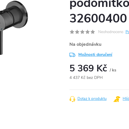
podomítkov
32600400
Neohodnoceno
P
Na objednávku
Možnosti doručení
5 369 Kč
/ ks
4 437 Kč bez DPH
Měrná
cena:
Dotaz k produktu
Hlí