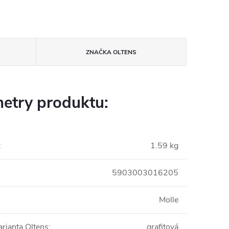
ZNAČKA
OLTENS
etry produktu:
:
1.59 kg
5903003016205
Molle
arianta Oltens
:
grafitová