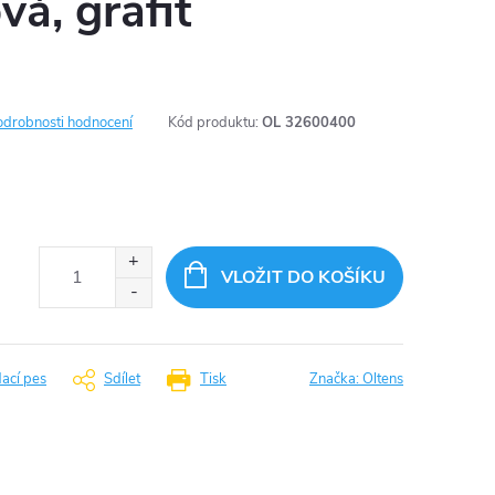
á, grafit
odrobnosti hodnocení
Kód produktu:
OL 32600400
VLOŽIT DO KOŠÍKU
dací pes
Sdílet
Tisk
Značka:
Oltens