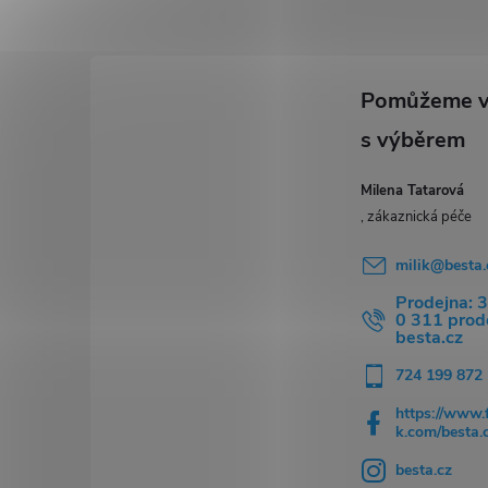
p
a
t
í
Milena Tatarová
milik
@
besta.
Prodejna: 
0 311 pro
besta.cz
724 199 872
https://www.
k.com/besta.
besta.cz