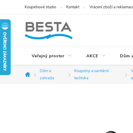
Přejít
Koupelnové studio
Kontakt
Vrácení zboží a reklamac
na
obsah
Veřejný prostor
AKCE
Dům a
Dům a
Koupelny a sanitární
V
Domů
zahrada
technika
a