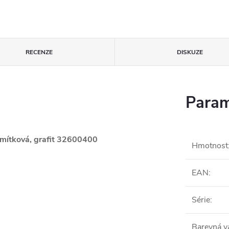
RECENZE
DISKUZE
Param
omítková, grafit 32600400
Hmotnost
EAN
:
Série
:
Barevná v