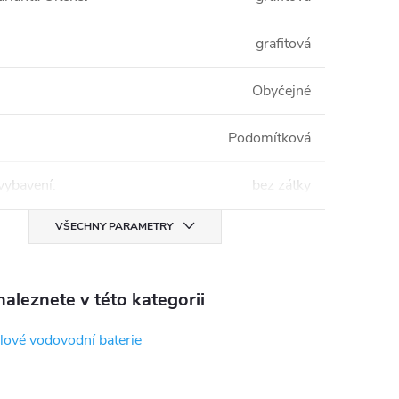
grafitová
Obyčejné
Podomítková
 vybavení
:
bez zátky
VŠECHNY PARAMETRY
aleznete v této kategorii
ové vodovodní baterie