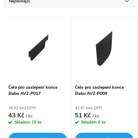
Ř
Nejlevnější
a
Nejdražší
V
Nejprodávanější
z
ý
Abecedně
e
p
n
i
í
s
Čelo pro zaslepení konce
Čelo pro zaslepení konce
p
žlabu AVZ-P017
žlabu AVZ-P009
p
r
36 Kč bez DPH
42 Kč bez DPH
r
43 Kč
51 Kč
/ ks
/ ks
o
Skladem
10 ks
Skladem
6 ks
o