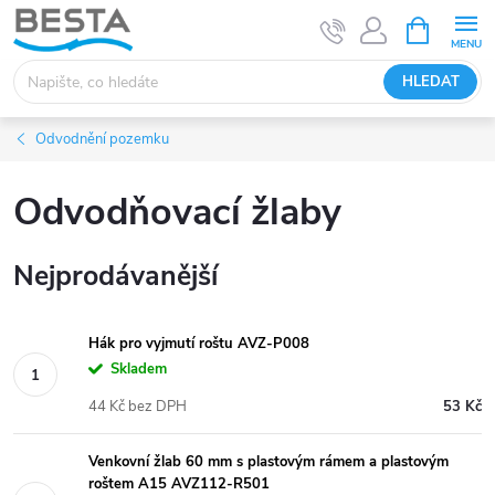
Přejít
NÁKUPNÍ
KOŠÍK
na
obsah
HLEDAT
Odvodnění pozemku
Odvodňovací žlaby
Nejprodávanější
Hák pro vyjmutí roštu AVZ-P008
Skladem
44 Kč bez DPH
53 Kč
Venkovní žlab 60 mm s plastovým rámem a plastovým
roštem A15 AVZ112-R501