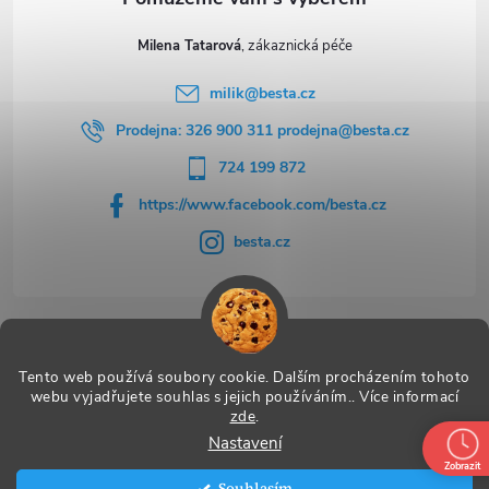
Milena Tatarová
milik
@
besta.cz
Prodejna: 326 900 311 prodejna@besta.cz
724 199 872
https://www.facebook.com/besta.cz
besta.cz
Užitečné odkazy
Tento web používá soubory cookie. Dalším procházením tohoto
webu vyjadřujete souhlas s jejich používáním.. Více informací
zde
.
Nastavení
Copyright 2026
BESTA
. Všechna práva vyhrazena.
Zobrazit
Souhlasím
Vytvořil Shoptet Premium