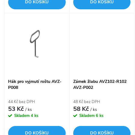
d
DO KOŠÍKU
DO KOŠÍKU
d
u
u
k
k
t
t
ů
ů
Hák pro vyjmutí roštu AVZ-
Zámek žlabu AVZ102-R102
P008
AVZ-P002
44 Kč bez DPH
48 Kč bez DPH
53 Kč
58 Kč
/ ks
/ ks
Skladem
4 ks
Skladem
6 ks
DO KOŠÍKU
DO KOŠÍKU