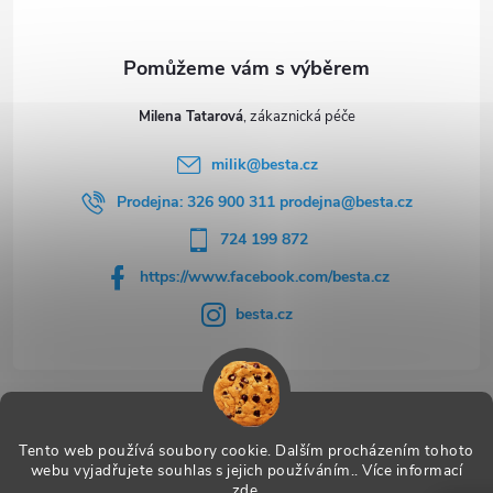
Milena Tatarová
milik
@
besta.cz
Prodejna: 326 900 311 prodejna@besta.cz
724 199 872
https://www.facebook.com/besta.cz
besta.cz
Užitečné odkazy
Tento web používá soubory cookie. Dalším procházením tohoto
webu vyjadřujete souhlas s jejich používáním.. Více informací
zde
.