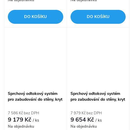
Na objednávku
Na objednávku
DO KOŠÍKU
DO KOŠÍKU
Sprchový odtokový systém
Sprchový odtokový systém
pro zabudování do stěny, kryt
pro zabudování do stěny, kryt
pro vložení obkladu, délka
nerez-lesk, délka 950 mm
850 mm APZ5-TWIN-850
APZ5-EDEN-950
7 586 Kč bez DPH
7 979 Kč bez DPH
9 179 Kč
9 654 Kč
/ ks
/ ks
Na objednávku
Na objednávku