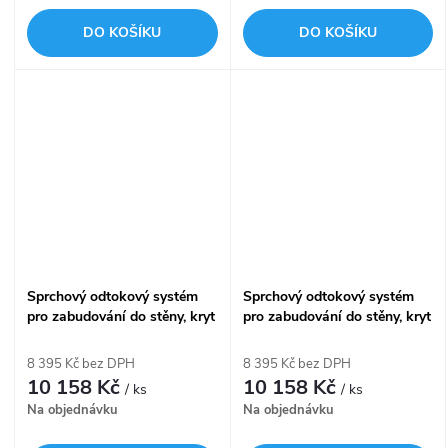
DO KOŠÍKU
DO KOŠÍKU
Sprchový odtokový systém
Sprchový odtokový systém
pro zabudování do stěny, kryt
pro zabudování do stěny, kryt
nerez-lesk, délka 1050 mm
pro vložení obkladu, délka
APZ5-EDEN-1050
1050 mm APZ5-TWIN-1050
8 395 Kč bez DPH
8 395 Kč bez DPH
10 158 Kč
10 158 Kč
/ ks
/ ks
Na objednávku
Na objednávku