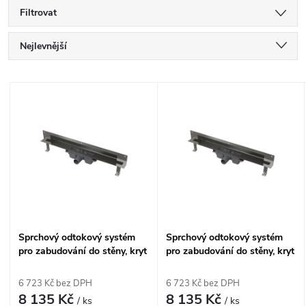
Filtrovat
Ř
Nejlevnější
a
Nejdražší
V
Nejprodávanější
z
ý
Abecedně
e
p
n
i
í
s
Sprchový odtokový systém
Sprchový odtokový systém
p
pro zabudování do stěny, kryt
pro zabudování do stěny, kryt
p
nerez-lesk, délka 650 mm
pro vložení obkladu, délka
r
APZ5-EDEN-650
650 mm APZ5-TWIN-650
6 723 Kč bez DPH
6 723 Kč bez DPH
r
8 135 Kč
8 135 Kč
/ ks
/ ks