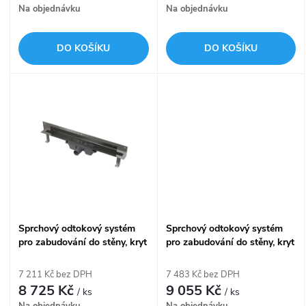
o
Na objednávku
Na objednávku
o
d
DO KOŠÍKU
DO KOŠÍKU
d
u
u
k
k
t
t
ů
ů
Sprchový odtokový systém
Sprchový odtokový systém
pro zabudování do stěny, kryt
pro zabudování do stěny, kryt
pro vložení obkladu, délka
nerez-mat, délka 650 mm
750 mm APZ5-TWIN-750
APZ5-SHADE-650
7 211 Kč bez DPH
7 483 Kč bez DPH
8 725 Kč
9 055 Kč
/ ks
/ ks