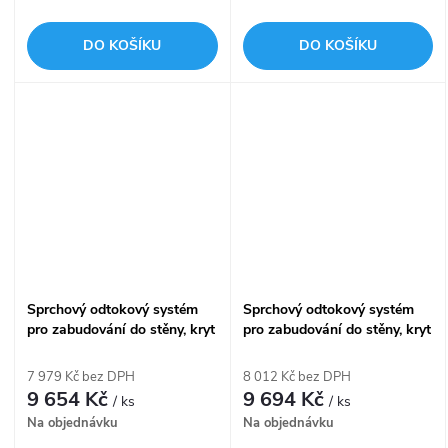
DO KOŠÍKU
DO KOŠÍKU
Sprchový odtokový systém
Sprchový odtokový systém
pro zabudování do stěny, kryt
pro zabudování do stěny, kryt
pro vložení obkladu, délka
nerez-mat, délka 750 mm
950 mm APZ5-TWIN-950
APZ5-SHADE-750
7 979 Kč bez DPH
8 012 Kč bez DPH
9 654 Kč
9 694 Kč
/ ks
/ ks
Na objednávku
Na objednávku