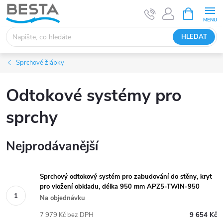
Přejít
NÁKUPNÍ
KOŠÍK
na
obsah
HLEDAT
Sprchové žlábky
Odtokové systémy pro
sprchy
Nejprodávanější
Sprchový odtokový systém pro zabudování do stěny, kryt
pro vložení obkladu, délka 950 mm APZ5-TWIN-950
Na objednávku
7 979 Kč bez DPH
9 654 Kč