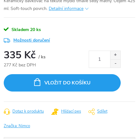
Keramický dávkovač na tekuté mýdlo tmavě šedý matný. Objem 425
ml. Soft-touch povrch.
Detailní informace
Skladem
20 ks
Možnosti doručení
335 Kč
/ ks
277 Kč bez DPH
Měrná
cena:
VLOŽIT DO KOŠÍKU
Dotaz k produktu
Hlídací pes
Sdílet
Značka:
Nimco