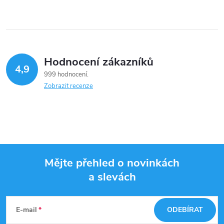
Hodnocení zákazníků
4,9
999 hodnocení
Zobrazit recenze
Mějte přehled o novinkách
a slevách
Z
á
E-mail
ODEBÍRAT