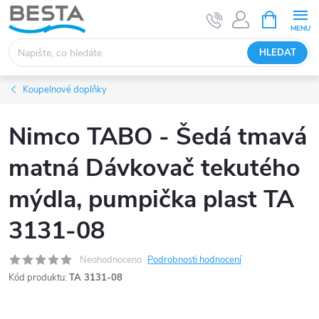
Přejít
NÁKUPNÍ
KOŠÍK
na
obsah
HLEDAT
Koupelnové doplňky
Nimco TABO - Šedá tmavá
matná Dávkovač tekutého
mýdla, pumpička plast TA
3131-08
Neohodnoceno
Podrobnosti hodnocení
Kód produktu:
TA 3131-08