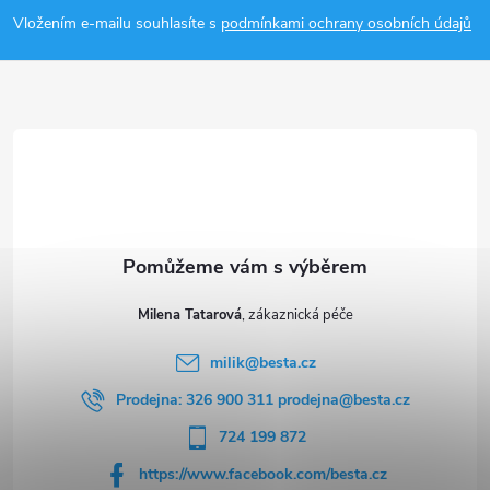
p
Vložením e-mailu souhlasíte s
podmínkami ochrany osobních údajů
a
t
í
Milena Tatarová
milik
@
besta.cz
Prodejna: 326 900 311 prodejna@besta.cz
724 199 872
https://www.facebook.com/besta.cz