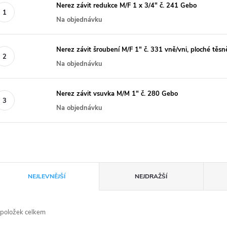
Nerez závit redukce M/F 1 x 3/4" č. 241 Gebo
Na objednávku
Nerez závit šroubení M/F 1" č. 331 vně/vni, ploché těs
Na objednávku
Nerez závit vsuvka M/M 1" č. 280 Gebo
Na objednávku
Ř
NEJLEVNĚJŠÍ
NEJDRAŽŠÍ
a
položek celkem
z