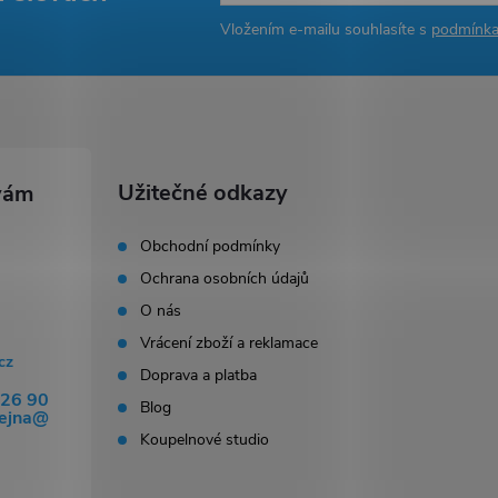
k
Vložením e-mailu souhlasíte s
podmínka
y
v
ý
Užitečné odkazy
p
Obchodní podmínky
Ochrana osobních údajů
s
O nás
u
Vrácení zboží a reklamace
cz
Doprava a platba
326 90
Blog
dejna@
Koupelnové studio