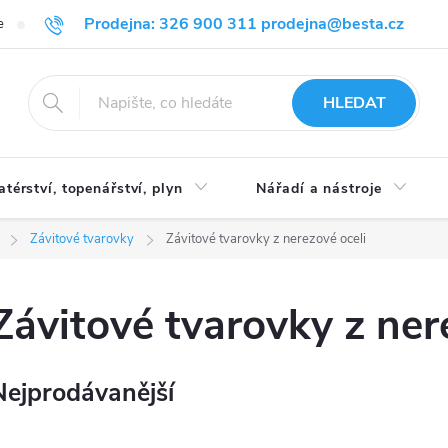
Prodejna: 326 900 311 prodejna@besta.cz
e
Blog
Obchodní podmínky
Ochrana osobních údajů
O n
HLEDAT
atérství, topenářství, plyn
Nářadí a nástroje
Závitové tvarovky
Závitové tvarovky z nerezové oceli
Závitové tvarovky z ner
Nejprodávanější