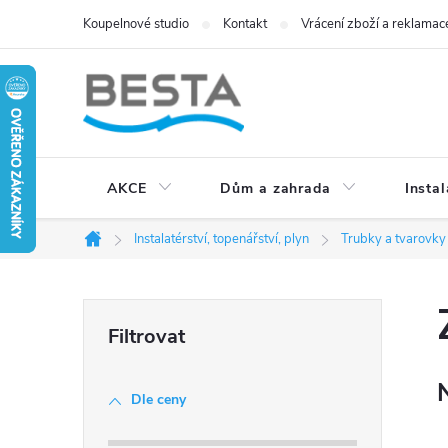
Přejít
Koupelnové studio
Kontakt
Vrácení zboží a reklamac
na
obsah
AKCE
Dům a zahrada
Instal
Instalatérství, topenářství, plyn
Trubky a tvarovky
Domů
P
o
Dle ceny
s