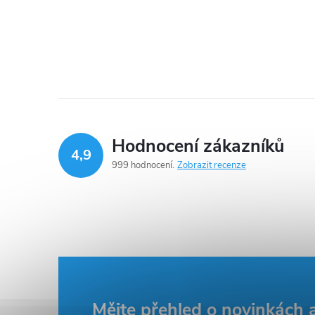
l
Hodnocení zákazníků
4,9
999 hodnocení
Zobrazit recenze
í
r
Mějte přehled o novinkách