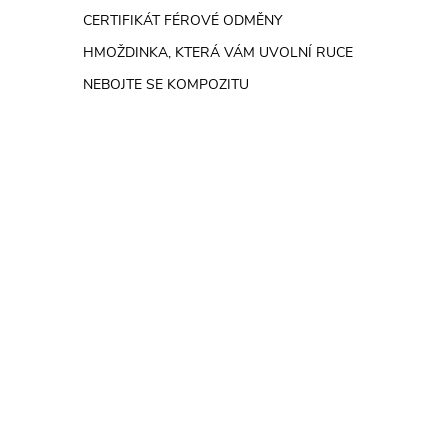
e
CERTIFIKÁT FÉROVÉ ODMĚNY
HMOŽDINKA, KTERÁ VÁM UVOLNÍ RUCE
l
NEBOJTE SE KOMPOZITU
í
i