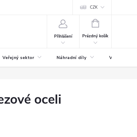
ás
Novinky
Ke stažení
CZK
NÁKUPNÍ
KOŠÍK
Prázdný košík
Přihlášení
Veřejný sektor
Náhradní díly
Výprodej a l
ezové oceli