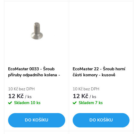
u
u
k
k
t
t
ů
ů
EcoMaster 0033 - Šroub
EcoMaster 22 - Šroub horní
příruby odpadního kolena -
části komory - kusově
kusově
10 Kč bez DPH
10 Kč bez DPH
12 Kč
12 Kč
/ ks
/ ks
Skladem
10 ks
Skladem
7 ks
DO KOŠÍKU
DO KOŠÍKU