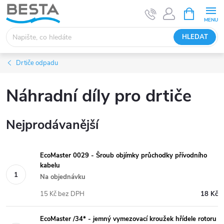
Přejít
NÁKUPNÍ
KOŠÍK
na
obsah
HLEDAT
Drtiče odpadu
Náhradní díly pro drtiče
Nejprodávanější
EcoMaster 0029 - Šroub objímky průchodky přívodního
kabelu
Na objednávku
15 Kč bez DPH
18 Kč
EcoMaster /34* - jemný vymezovací kroužek hřídele rotoru