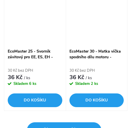
EcoMaster 25 - Svorník
EcoMaster 30 - Matka víčka
závitový pro EE, ES, EH -
spodního dílu motoru -
kusově
kusově
30 Kč bez DPH
30 Kč bez DPH
36 Kč
36 Kč
/ ks
/ ks
Skladem
6 ks
Skladem
2 ks
DO KOŠÍKU
DO KOŠÍKU
O