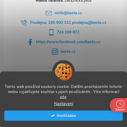
Milena Tatarová
milik
@
besta.cz
Prodejna: 326 900 311 prodejna@besta.cz
724 199 872
https://www.facebook.com/besta.cz
besta.cz
Užitečné odkazy
Tento web používá soubory cookie. Dalším procházením tohoto
webu vyjadřujete souhlas s jejich používáním.. Více informací
zde
.
Nastavení
Copyright 2026
BESTA
. Všechna práva vyhrazena.
Zobrazit
Souhlasím
Vytvořil Shoptet Premium