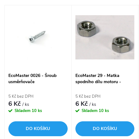
a
Nejdražší
V
Nejprodávanější
z
ý
Abecedně
e
p
n
i
í
s
EcoMaster 0026 - Šroub
EcoMaster 29 - Matka
p
usměrňovače
spodního dílu motoru -
p
kusově
r
5 Kč bez DPH
5 Kč bez DPH
r
6 Kč
6 Kč
/ ks
/ ks
o
Skladem
10 ks
Skladem
10 ks
o
d
DO KOŠÍKU
DO KOŠÍKU
d