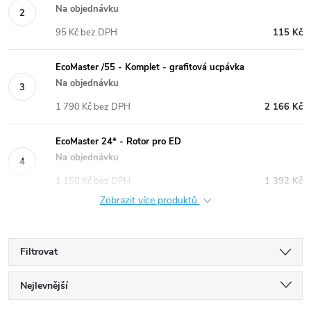
Na objednávku
95 Kč bez DPH
115 Kč
EcoMaster /55 - Komplet - grafitová ucpávka
Na objednávku
1 790 Kč bez DPH
2 166 Kč
EcoMaster 24* - Rotor pro ED
Na objednávku
1 150 Kč bez DPH
1 392 Kč
Zobrazit více produktů
Filtrovat
Ř
Nejlevnější