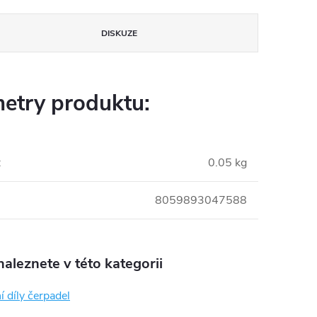
DISKUZE
etry produktu:
:
0.05 kg
8059893047588
aleznete v této kategorii
 díly čerpadel