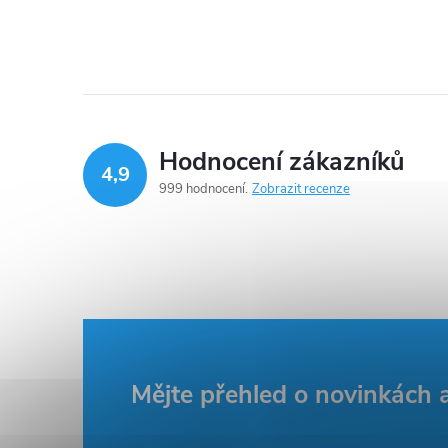
Hodnocení zákazníků
4,9
999 hodnocení
Zobrazit recenze
Z
Mějte přehled o novinkách