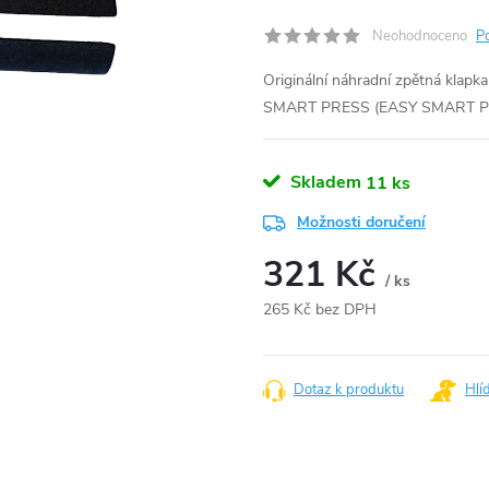
Neohodnoceno
P
Originální náhradní zpětná klap
SMART PRESS (EASY SMART P
Skladem
11 ks
Možnosti doručení
321 Kč
/ ks
265 Kč bez DPH
Měrná
cena:
Dotaz k produktu
Hlí