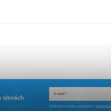
E-mail
a slevách
Vložením e-mailu souhlasíte s
podmínka