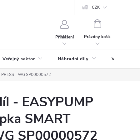
ás
Novinky
Ke stažení
CZK
NÁKUPNÍ
KOŠÍK
Prázdný košík
Přihlášení
Veřejný sektor
Náhradní díly
Výprodej a l
RT PRESS - WG SP00000572
díl - EASYPUMP
apka SMART
WG SP00000572