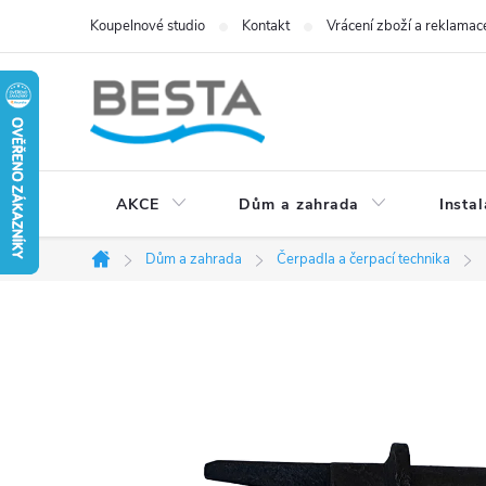
Přejít
Koupelnové studio
Kontakt
Vrácení zboží a reklamac
na
obsah
AKCE
Dům a zahrada
Instal
Dům a zahrada
Čerpadla a čerpací technika
Domů