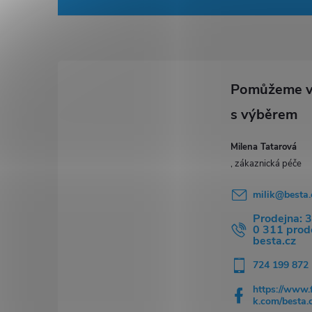
á
p
a
t
í
Milena Tatarová
milik
@
besta.
Prodejna: 
0 311 pro
besta.cz
724 199 872
https://www.
k.com/besta.