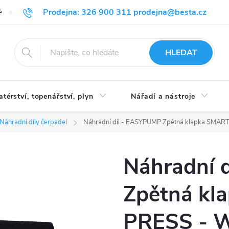
Prodejna: 326 900 311 prodejna@besta.cz
e
Blog
Obchodní podmínky
Ochrana osobních údajů
O n
HLEDAT
atérství, topenářství, plyn
Nářadí a nástroje
Náhradní díly čerpadel
Náhradní díl - EASYPUMP Zpětná klapka SMA
Náhradní 
Zpětná kl
PRESS - 