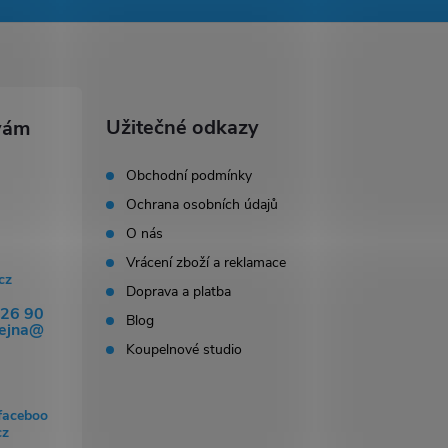
Užitečné odkazy
Obchodní podmínky
Ochrana osobních údajů
O nás
Vrácení zboží a reklamace
cz
Doprava a platba
326 90
Blog
dejna@
Koupelnové studio
faceboo
cz