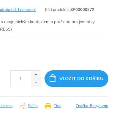
odrobnosti hodnocení
Kód produktu:
SP00000572
ka s magnetickým kontaktem a pružinou pro jednotky
RESS)
VLOŽIT DO KOŠÍKU
dací pes
Sdílet
Tisk
Značka:
Easypump