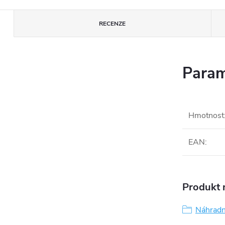
RECENZE
Param
Hmotnost
EAN
:
Produkt n
Náhradní