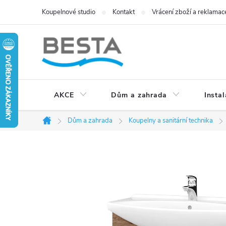
Přejít
Koupelnové studio
Kontakt
Vrácení zboží a reklamac
na
obsah
AKCE
Dům a zahrada
Instal
Dům a zahrada
Koupelny a sanitární technika
Domů