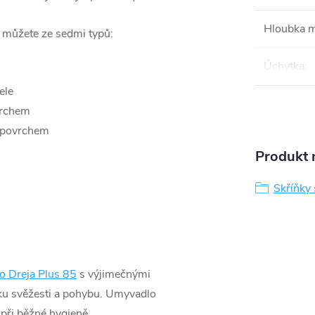
Hloubka 
i můžete ze sedmi typů:
Úchytka
:
ele
vrchem
 povrchem
Produkt n
Skříňky
o Dreja Plus 85
s výjimečnými
vku svěžesti a pohybu. Umyvadlo
 při běžné hygieně.