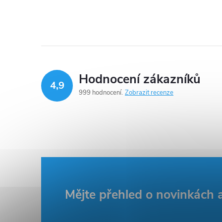
Hodnocení zákazníků
4,9
999 hodnocení
Zobrazit recenze
Z
Mějte přehled o novinkách