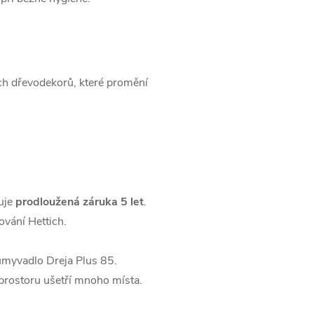
ch dřevodekorů, které promění
uje
prodloužená záruka 5 let
.
vání Hettich.
 umyvadlo Dreja Plus 85.
prostoru ušetří mnoho místa.