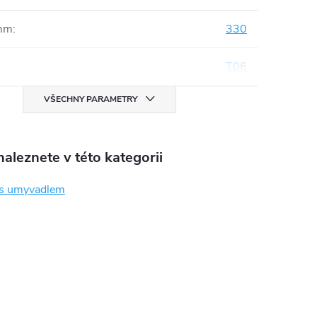
mm
:
330
T06
VŠECHNY PARAMETRY
aleznete v této kategorii
 s umyvadlem