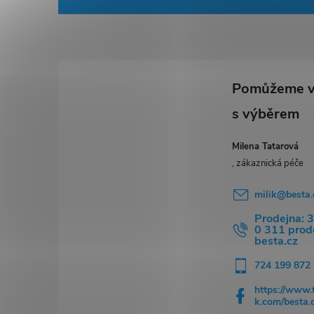
á
p
a
t
í
Milena Tatarová
milik
@
besta.
Prodejna: 
0 311 pro
besta.cz
724 199 872
https://www.
k.com/besta.