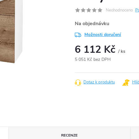
Neohodnoceno
P
Na objednávku
Možnosti doručení
6 112 Kč
/ ks
5 051 Kč bez DPH
Měrná
cena:
Dotaz k produktu
Hlí
RECENZE