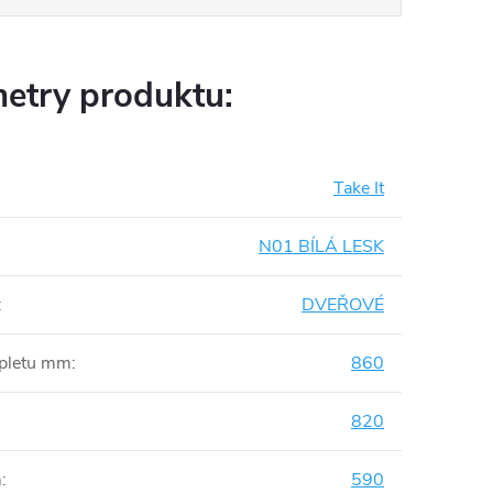
etry produktu:
Take It
N01 BÍLÁ LESK
:
DVEŘOVÉ
mpletu mm
:
860
820
m
:
590