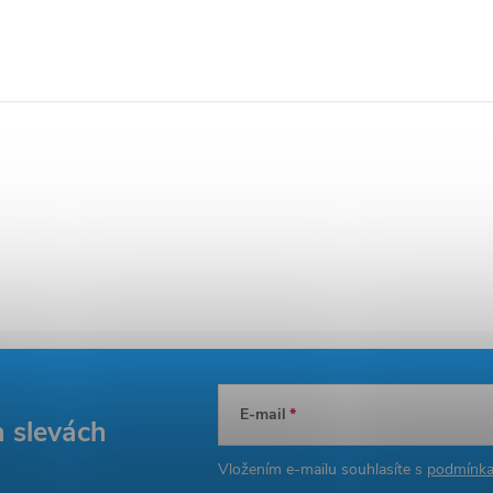
E-mail
a slevách
Vložením e-mailu souhlasíte s
podmínka