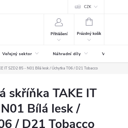
ás
Novinky
Ke stažení
CZK
NÁKUPNÍ
KOŠÍK
Prázdný košík
Přihlášení
Veřejný sektor
Náhradní díly
Výprodej a l
E IT SZD2 85 - N01 Bílá lesk / Úchytka T06 / D21 Tobacco
á skříňka TAKE IT
N01 Bílá lesk /
06 / D21 Tobacco