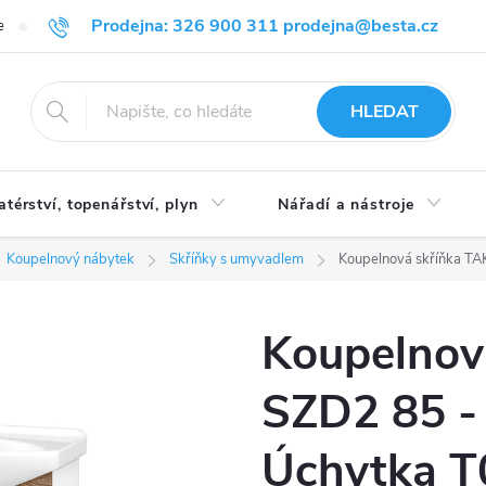
Prodejna: 326 900 311 prodejna@besta.cz
e
Blog
Obchodní podmínky
Ochrana osobních údajů
O n
HLEDAT
atérství, topenářství, plyn
Nářadí a nástroje
Koupelnový nábytek
Skříňky s umyvadlem
Koupelnová skříňka TAK
Koupelnov
SZD2 85 - 
Úchytka T