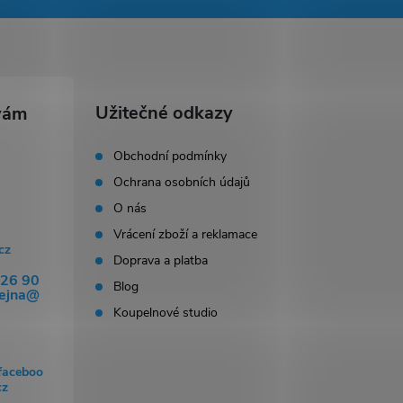
Užitečné odkazy
Obchodní podmínky
Ochrana osobních údajů
O nás
Vrácení zboží a reklamace
cz
Doprava a platba
326 90
Blog
dejna@
Koupelnové studio
faceboo
cz