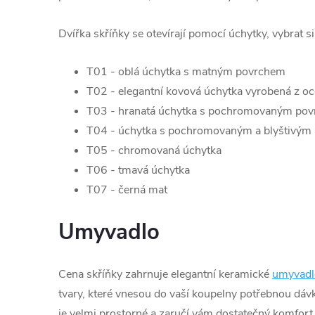
Dvířka skříňky se otevírají pomocí úchytky, vybrat s
T01 - oblá úchytka s matným povrchem
T02 - elegantní kovová úchytka vyrobená z oc
T03 - hranatá úchytka s pochromovaným po
T04 - úchytka s pochromovaným a blyštivým
T05 - chromovaná úchytka
T06 - tmavá úchytka
T07 - černá mat
Umyvadlo
Cena skříňky zahrnuje elegantní keramické
umyvadl
tvary, které vnesou do vaší koupelny potřebnou dá
je velmi prostorné a zaručí vám dostatečný komfort