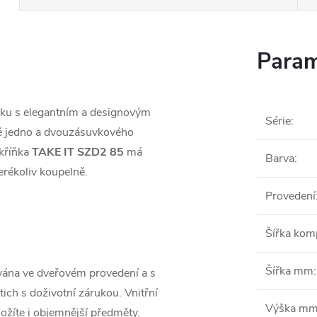
Param
ňku s elegantním a designovým
Série
:
mě jedno a dvouzásuvkového
kříňka
TAKE IT SZD2 85
má
Barva
:
erékoliv koupelně.
Provedení
Šířka ko
Šířka mm
:
vána ve dveřovém provedení a s
ich s doživotní zárukou. Vnitřní
Výška m
ložíte i objemnější předměty.