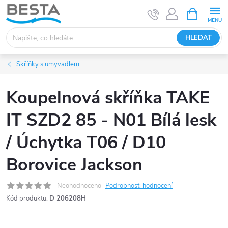
Přejít
NÁKUPNÍ
KOŠÍK
na
obsah
HLEDAT
Skříňky s umyvadlem
Koupelnová skříňka TAKE
IT SZD2 85 - N01 Bílá lesk
/ Úchytka T06 / D10
Borovice Jackson
Neohodnoceno
Podrobnosti hodnocení
Kód produktu:
D 206208H