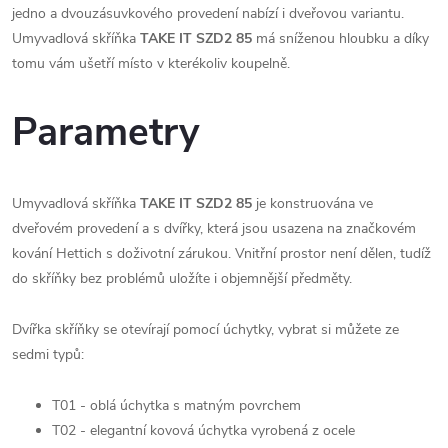
jedno a dvouzásuvkového provedení nabízí i dveřovou variantu.
Umyvadlová skříňka
TAKE IT SZD2 85
má sníženou hloubku a díky
tomu vám ušetří místo v kterékoliv koupelně.
Parametry
Umyvadlová skříňka
TAKE IT SZD2 85
je konstruována ve
dveřovém provedení a s dvířky, která jsou usazena na značkovém
kování Hettich s doživotní zárukou. Vnitřní prostor není dělen, tudíž
do skříňky bez problémů uložíte i objemnější předměty.
Dvířka skříňky se otevírají pomocí úchytky, vybrat si můžete ze
sedmi typů:
T01 - oblá úchytka s matným povrchem
T02 - elegantní kovová úchytka vyrobená z ocele