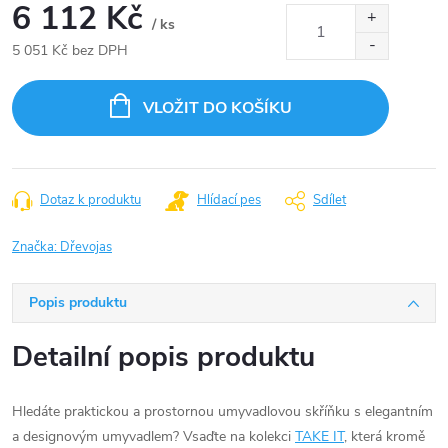
6 112 Kč
/ ks
5 051 Kč bez DPH
Měrná
cena:
VLOŽIT DO KOŠÍKU
Dotaz k produktu
Hlídací pes
Sdílet
Značka:
Dřevojas
Popis produktu
Detailní popis produktu
Hledáte praktickou a prostornou umyvadlovou skříňku s elegantním
a designovým umyvadlem? Vsaďte na kolekci
TAKE IT
, která kromě