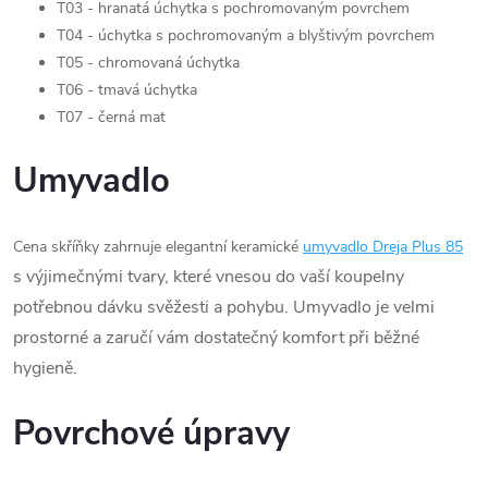
T03 - hranatá úchytka s pochromovaným povrchem
T04 - úchytka s pochromovaným a blyštivým povrchem
T05 - chromovaná úchytka
T06 - tmavá úchytka
T07 - černá mat
Umyvadlo
Cena skříňky zahrnuje elegantní keramické
umyvadlo Dreja Plus 85
s výjimečnými tvary, které vnesou do vaší koupelny
potřebnou dávku svěžesti a pohybu. Umyvadlo je velmi
prostorné a zaručí vám dostatečný komfort při běžné
hygieně.
Povrchové úpravy