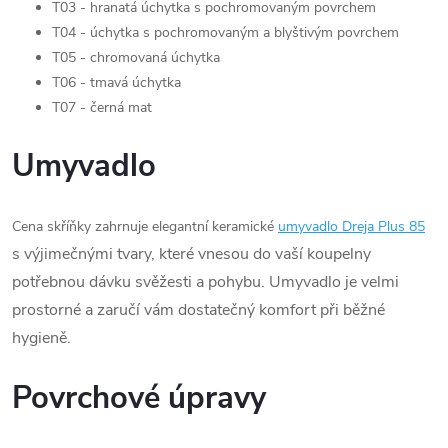
T03 - hranatá úchytka s pochromovaným povrchem
T04 - úchytka s pochromovaným a blyštivým povrchem
T05 - chromovaná úchytka
T06 - tmavá úchytka
T07 - černá mat
Umyvadlo
Cena skříňky zahrnuje elegantní keramické
umyvadlo Dreja Plus 85
s výjimečnými tvary, které vnesou do vaší koupelny
potřebnou dávku svěžesti a pohybu. Umyvadlo je velmi
prostorné a zaručí vám dostatečný komfort při běžné
hygieně.
Povrchové úpravy