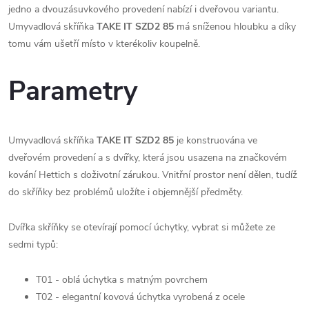
jedno a dvouzásuvkového provedení nabízí i dveřovou variantu.
Umyvadlová skříňka
TAKE IT SZD2 85
má sníženou hloubku a díky
tomu vám ušetří místo v kterékoliv koupelně.
Parametry
Umyvadlová skříňka
TAKE IT SZD2 85
je konstruována ve
dveřovém provedení a s dvířky, která jsou usazena na značkovém
kování Hettich s doživotní zárukou. Vnitřní prostor není dělen, tudíž
do skříňky bez problémů uložíte i objemnější předměty.
Dvířka skříňky se otevírají pomocí úchytky, vybrat si můžete ze
sedmi typů:
T01 - oblá úchytka s matným povrchem
T02 - elegantní kovová úchytka vyrobená z ocele