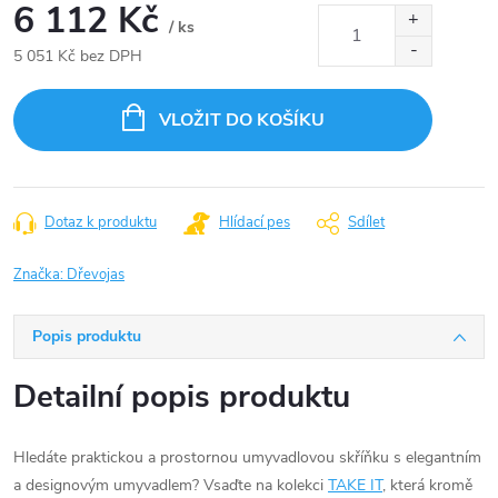
6 112 Kč
/ ks
5 051 Kč bez DPH
Měrná
cena:
VLOŽIT DO KOŠÍKU
Dotaz k produktu
Hlídací pes
Sdílet
Značka:
Dřevojas
Popis produktu
Detailní popis produktu
Hledáte praktickou a prostornou umyvadlovou skříňku s elegantním
a designovým umyvadlem? Vsaďte na kolekci
TAKE IT
, která kromě