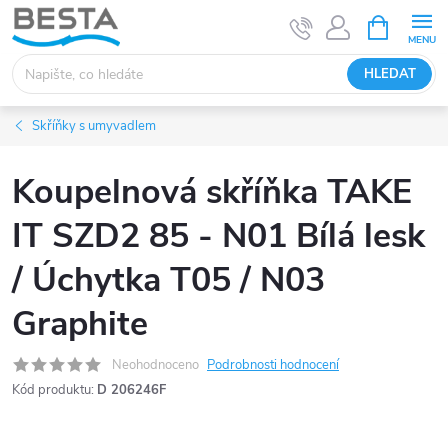
Přejít
NÁKUPNÍ
KOŠÍK
na
obsah
HLEDAT
Skříňky s umyvadlem
Koupelnová skříňka TAKE
IT SZD2 85 - N01 Bílá lesk
/ Úchytka T05 / N03
Graphite
Neohodnoceno
Podrobnosti hodnocení
Kód produktu:
D 206246F