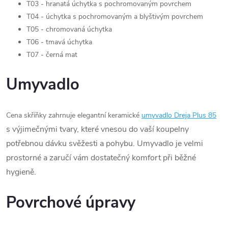
T03 - hranatá úchytka s pochromovaným povrchem
T04 - úchytka s pochromovaným a blyštivým povrchem
T05 - chromovaná úchytka
T06 - tmavá úchytka
T07 - černá mat
Umyvadlo
Cena skříňky zahrnuje elegantní keramické
umyvadlo Dreja Plus 85
s výjimečnými tvary, které vnesou do vaší koupelny
potřebnou dávku svěžesti a pohybu. Umyvadlo je velmi
prostorné a zaručí vám dostatečný komfort při běžné
hygieně.
Povrchové úpravy