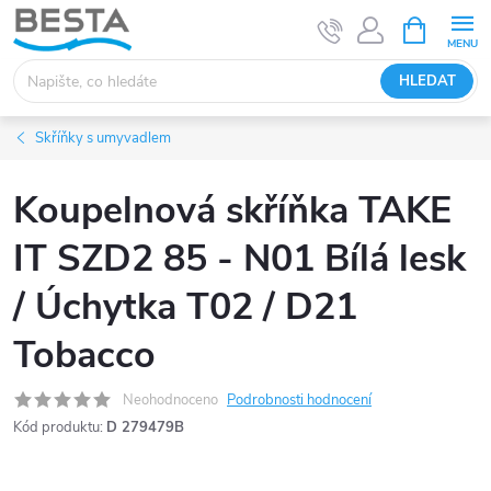
Přejít
NÁKUPNÍ
KOŠÍK
na
obsah
HLEDAT
Skříňky s umyvadlem
Koupelnová skříňka TAKE
IT SZD2 85 - N01 Bílá lesk
/ Úchytka T02 / D21
Tobacco
Neohodnoceno
Podrobnosti hodnocení
Kód produktu:
D 279479B