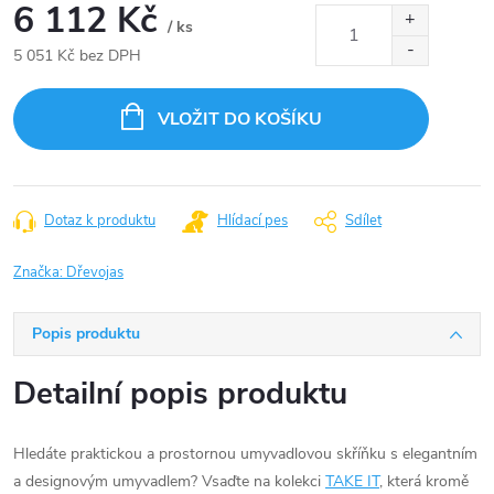
6 112 Kč
/ ks
5 051 Kč bez DPH
Měrná
cena:
VLOŽIT DO KOŠÍKU
Dotaz k produktu
Hlídací pes
Sdílet
Značka:
Dřevojas
Popis produktu
Detailní popis produktu
Hledáte praktickou a prostornou umyvadlovou skříňku s elegantním
a designovým umyvadlem? Vsaďte na kolekci
TAKE IT
, která kromě