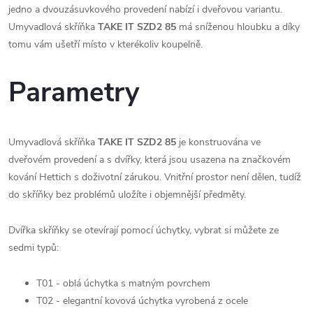
jedno a dvouzásuvkového provedení nabízí i dveřovou variantu.
Umyvadlová skříňka
TAKE IT SZD2 85
má sníženou hloubku a díky
tomu vám ušetří místo v kterékoliv koupelně.
Parametry
Umyvadlová skříňka
TAKE IT SZD2 85
je konstruována ve
dveřovém provedení a s dvířky, která jsou usazena na značkovém
kování Hettich s doživotní zárukou. Vnitřní prostor není dělen, tudíž
do skříňky bez problémů uložíte i objemnější předměty.
Dvířka skříňky se otevírají pomocí úchytky, vybrat si můžete ze
sedmi typů:
T01 - oblá úchytka s matným povrchem
T02 - elegantní kovová úchytka vyrobená z ocele