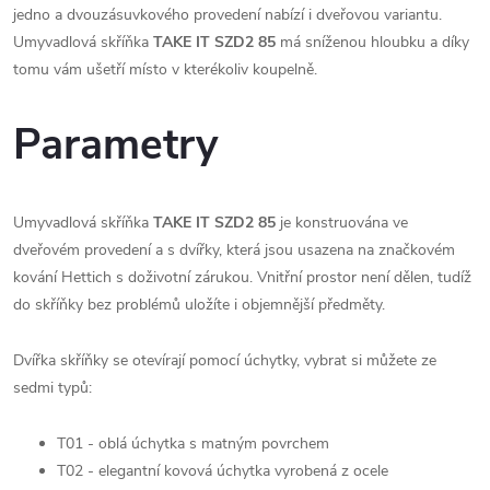
jedno a dvouzásuvkového provedení nabízí i dveřovou variantu.
Umyvadlová skříňka
TAKE IT SZD2 85
má sníženou hloubku a díky
tomu vám ušetří místo v kterékoliv koupelně.
Parametry
Umyvadlová skříňka
TAKE IT SZD2 85
je konstruována ve
dveřovém provedení a s dvířky, která jsou usazena na značkovém
kování Hettich s doživotní zárukou. Vnitřní prostor není dělen, tudíž
do skříňky bez problémů uložíte i objemnější předměty.
Dvířka skříňky se otevírají pomocí úchytky, vybrat si můžete ze
sedmi typů:
T01 - oblá úchytka s matným povrchem
T02 - elegantní kovová úchytka vyrobená z ocele