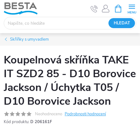
Přejít
NÁKUPNÍ
KOŠÍK
na
obsah
HLEDAT
Skříňky s umyvadlem
Koupelnová skříňka TAKE
IT SZD2 85 - D10 Borovice
Jackson / Úchytka T05 /
D10 Borovice Jackson
Neohodnoceno
Podrobnosti hodnocení
Kód produktu:
D 206161F