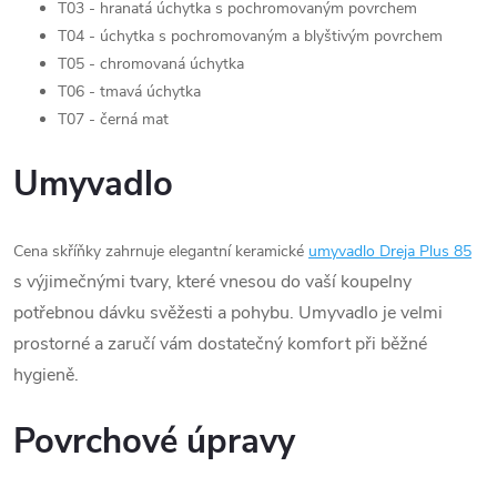
T03 - hranatá úchytka s pochromovaným povrchem
T04 - úchytka s pochromovaným a blyštivým povrchem
T05 - chromovaná úchytka
T06 - tmavá úchytka
T07 - černá mat
Umyvadlo
Cena skříňky zahrnuje elegantní keramické
umyvadlo Dreja Plus 85
s výjimečnými tvary, které vnesou do vaší koupelny
potřebnou dávku svěžesti a pohybu. Umyvadlo je velmi
prostorné a zaručí vám dostatečný komfort při běžné
hygieně.
Povrchové úpravy