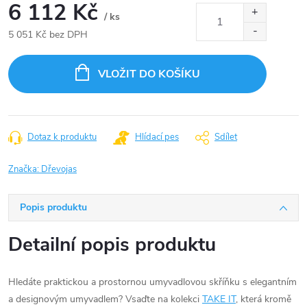
6 112 Kč
/ ks
5 051 Kč bez DPH
Měrná
cena:
VLOŽIT DO KOŠÍKU
Dotaz k produktu
Hlídací pes
Sdílet
Značka:
Dřevojas
Popis produktu
Detailní popis produktu
Hledáte praktickou a prostornou umyvadlovou skříňku s elegantním
a designovým umyvadlem? Vsaďte na kolekci
TAKE IT
, která kromě