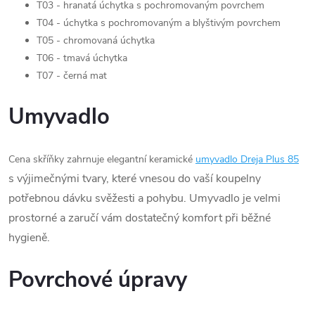
T03 - hranatá úchytka s pochromovaným povrchem
T04 - úchytka s pochromovaným a blyštivým povrchem
T05 - chromovaná úchytka
T06 - tmavá úchytka
T07 - černá mat
Umyvadlo
Cena skříňky zahrnuje elegantní keramické
umyvadlo Dreja Plus 85
s výjimečnými tvary, které vnesou do vaší koupelny
potřebnou dávku svěžesti a pohybu. Umyvadlo je velmi
prostorné a zaručí vám dostatečný komfort při běžné
hygieně.
Povrchové úpravy