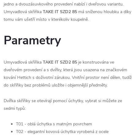
jedno a dvouzásuvkového provedení nabízí i dveřovou variantu.
Umyvadlová skříňka
TAKE IT SZD2 85
má sníženou hloubku a díky
tomu vám ušetří místo v kterékoliv koupelně.
Parametry
Umyvadlová skříňka
TAKE IT SZD2 85
je konstruována ve
dveřovém provedení a s dvířky, která jsou usazena na značkovém
kování Hettich s doživotní zárukou. Vnitřní prostor není dělen, tudíž
do skříňky bez problémů uložíte i objemnější předměty.
Dvířka skříňky se otevírají pomocí úchytky, vybrat si můžete ze
sedmi typů:
T01 - oblá úchytka s matným povrchem
T02 - elegantní kovová úchytka vyrobená z ocele