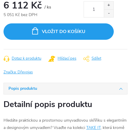
6 112 Kč
/ ks
5 051 Kč bez DPH
Měrná
cena:
VLOŽIT DO KOŠÍKU
Dotaz k produktu
Hlídací pes
Sdílet
Značka:
Dřevojas
Popis produktu
Detailní popis produktu
Hledáte praktickou a prostornou umyvadlovou skříňku s elegantním
a designovým umyvadlem? Vsaďte na kolekci
TAKE IT
, která kromě