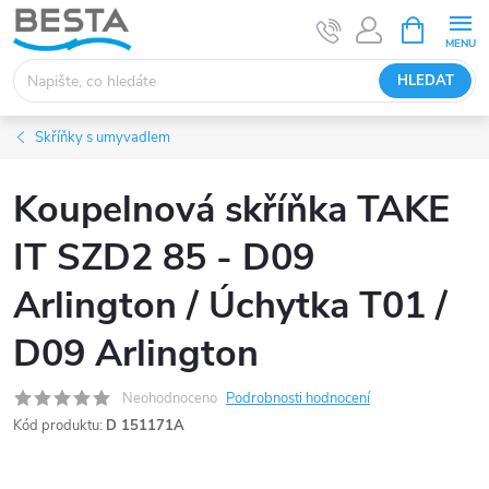
Přejít
NÁKUPNÍ
KOŠÍK
na
obsah
HLEDAT
Skříňky s umyvadlem
Koupelnová skříňka TAKE
IT SZD2 85 - D09
Arlington / Úchytka T01 /
D09 Arlington
Neohodnoceno
Podrobnosti hodnocení
Kód produktu:
D 151171A