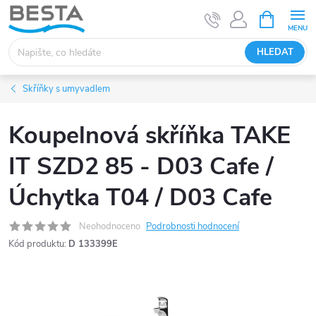
Přejít
NÁKUPNÍ
KOŠÍK
na
obsah
HLEDAT
Skříňky s umyvadlem
Koupelnová skříňka TAKE
IT SZD2 85 - D03 Cafe /
Úchytka T04 / D03 Cafe
Neohodnoceno
Podrobnosti hodnocení
Kód produktu:
D 133399E