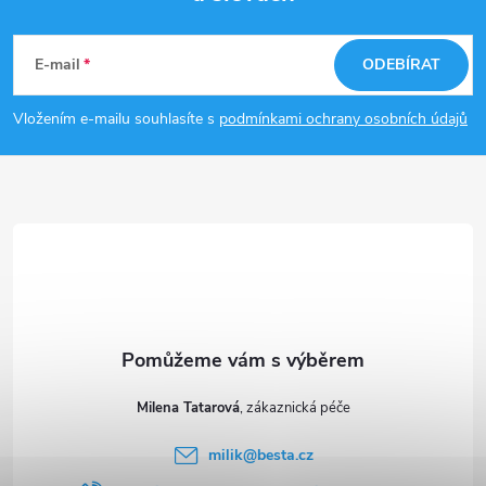
Z
á
E-mail
ODEBÍRAT
p
Vložením e-mailu souhlasíte s
podmínkami ochrany osobních údajů
a
t
í
Milena Tatarová
milik
@
besta.cz