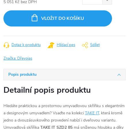
5 051 Kč bez DPH
Měrná
cena:
VLOŽIT DO KOŠÍKU
Dotaz k produktu
Hlídací pes
Sdílet
Značka:
Dřevojas
Popis produktu
Detailní popis produktu
Hledáte praktickou a prostornou umyvadlovou skříňku s elegantním
a designovým umyvadlem? Vsaďte na kolekci
TAKE IT
, která kromě
jedno a dvouzásuvkového provedení nabízí i dveřovou variantu.
Umyvadlová skříňka
TAKE IT SZD2 85
má sníženou hloubku a díky