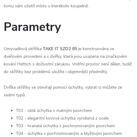
tomu vám ušetří místo v kterékoliv koupelně.
Parametry
Umyvadlová skříňka
TAKE IT SZD2 85
je konstruována ve
dveřovém provedení a s dvířky, která jsou usazena na značkovém
kování Hettich s doživotní zárukou. Vnitřní prostor není dělen, tudíž
do skříňky bez problémů uložíte i objemnější předměty.
Dvířka skříňky se otevírají pomocí úchytky, vybrat si můžete ze
sedmi typů:
T01 - oblá úchytka s matným povrchem
T02 - elegantní kovová úchytka vyrobená z ocele
T03 - hranatá úchytka s pochromovaným povrchem
T04 - úchytka s pochromovaným a blyštivým povrchem