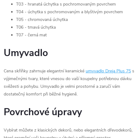
T03 - hranatá úchytka s pochromovaným povrchem
T04 - úchytka s pochromovaným a blyštivým povrchem
T05 - chromovaná úchytka
T06 - tmavá úchytka
T07 - černá mat
Umyvadlo
Cena skříňky zahrnuje elegantní keramické
umyvadlo Dreja Plus 75
s
výjimečnými tvary, které vnesou do vaší koupelny potřebnou dávku
svěžesti a pohybu. Umyvadlo je velmi prostorné a zaručí vám
dostatečný komfort při běžné hygieně.
Povrchové úpravy
Vybírat můžete z klasických dekorů, nebo elegantních dřevodekorů,
které promění vaši koupelnu v útulný a příjemný prostor.