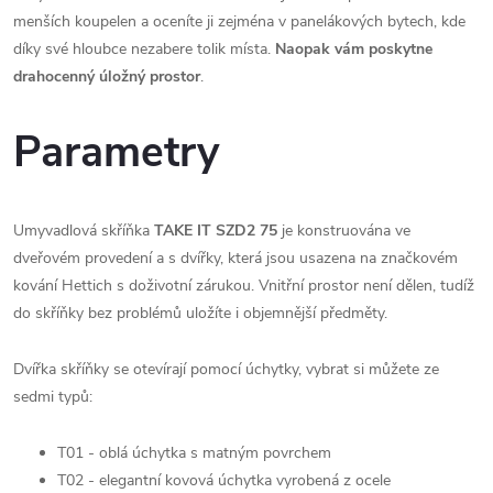
menších koupelen a oceníte ji zejména v panelákových bytech, kde
díky své hloubce nezabere tolik místa.
N
aopak vám poskytne
drahocenný úložný prostor
.
Parametry
Umyvadlová skříňka
TAKE IT SZD2 75
je konstruována ve
dveřovém provedení a s dvířky, která jsou usazena na značkovém
kování Hettich s doživotní zárukou. Vnitřní prostor není dělen, tudíž
do skříňky bez problémů uložíte i objemnější předměty.
Dvířka skříňky se otevírají pomocí úchytky, vybrat si můžete ze
sedmi typů:
T01 - oblá úchytka s matným povrchem
T02 - elegantní kovová úchytka vyrobená z ocele