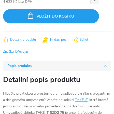
4 622 Kč bez DPH
Měrná
cena:
VLOŽIT DO KOŠÍKU
Dotaz k produktu
Hlídací pes
Sdílet
Značka:
Dřevojas
Popis produktu
Detailní popis produktu
Hledáte praktickou a prostornou umyvadlovou skříňku s elegantním
a designovým umyvadlem? Vsaďte na kolekci
TAKE IT
, která kromě
jedno a dvouzásuvkového provedení nabízí dveřovou variantu.
Umyvadlová skříňka
TAKE IT SZD2 75
je určená především do