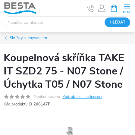
Přejít
NÁKUPNÍ
KOŠÍK
na
obsah
HLEDAT
Skříňky s umyvadlem
Koupelnová skříňka TAKE
IT SZD2 75 - N07 Stone /
Úchytka T05 / N07 Stone
Neohodnoceno
Podrobnosti hodnocení
Kód produktu:
D 206147F