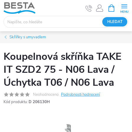
Přejít
NÁKUPNÍ
KOŠÍK
na
obsah
HLEDAT
Skříňky s umyvadlem
Koupelnová skříňka TAKE
IT SZD2 75 - N06 Lava /
Úchytka T06 / N06 Lava
Neohodnoceno
Podrobnosti hodnocení
Kód produktu:
D 206130H