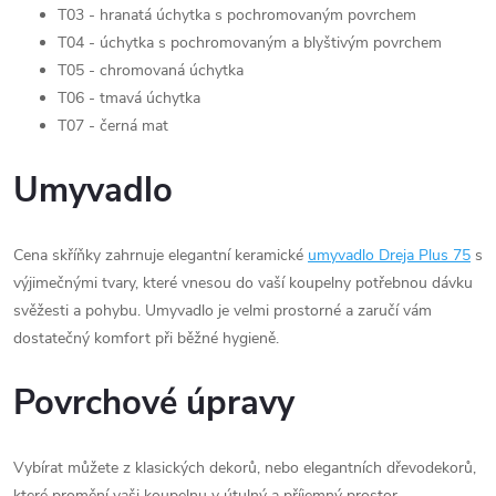
T03 - hranatá úchytka s pochromovaným povrchem
T04 - úchytka s pochromovaným a blyštivým povrchem
T05 - chromovaná úchytka
T06 - tmavá úchytka
T07 - černá mat
Umyvadlo
Cena skříňky zahrnuje elegantní keramické
umyvadlo Dreja Plus 75
s
výjimečnými tvary, které vnesou do vaší koupelny potřebnou dávku
svěžesti a pohybu. Umyvadlo je velmi prostorné a zaručí vám
dostatečný komfort při běžné hygieně.
Povrchové úpravy
Vybírat můžete z klasických dekorů, nebo elegantních dřevodekorů,
které promění vaši koupelnu v útulný a příjemný prostor.