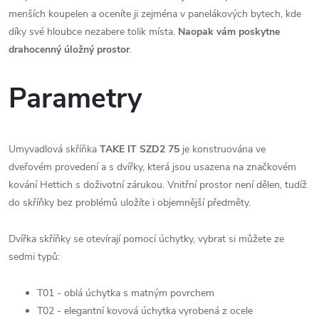
menších koupelen a oceníte ji zejména v panelákových bytech, kde
díky své hloubce nezabere tolik místa.
N
aopak vám poskytne
drahocenný úložný prostor
.
Parametry
Umyvadlová skříňka
TAKE IT SZD2 75
je konstruována ve
dveřovém provedení a s dvířky, která jsou usazena na značkovém
kování Hettich s doživotní zárukou. Vnitřní prostor není dělen, tudíž
do skříňky bez problémů uložíte i objemnější předměty.
Dvířka skříňky se otevírají pomocí úchytky, vybrat si můžete ze
sedmi typů:
T01 - oblá úchytka s matným povrchem
T02 - elegantní kovová úchytka vyrobená z ocele