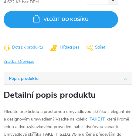
4 622 Kč bez DPH
Měrná
cena:
VLOŽIT DO KOŠÍKU
Dotaz k produktu
Hlídací pes
Sdílet
Značka:
Dřevojas
Popis produktu
Detailní popis produktu
Hledáte praktickou a prostornou umyvadlovou skříňku s elegantním
a designovým umyvadlem? Vsaďte na kolekci
TAKE IT
, která kromě
jedno a dvouzásuvkového provedení nabízí dveřovou variantu.
Umyvadlová skříňka
TAKE IT SZD2 75
je určená především do