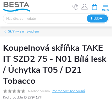
Přejít
NÁKUPNÍ
KOŠÍK
na
obsah
HLEDAT
Skříňky s umyvadlem
Koupelnová skříňka TAKE
IT SZD2 75 - N01 Bílá lesk
/ Úchytka T05 / D21
Tobacco
Neohodnoceno
Podrobnosti hodnocení
Kód produktu:
D 279417F