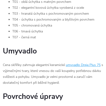
T01 - oblá úchytka s matným povrchem
T02 - elegantní kovová úchytka vyrobená z ocele
T03 - hranatá úchytka s pochromovaným povrchem
T04 - úchytka s pochromovaným a blyštivým povrchem
T05 - chromovaná úchytka
T06 - tmavá úchytka
T07 - černá mat
Umyvadlo
Cena skříňky zahrnuje elegantní keramické
umyvadlo Dreja Plus 75
s
výjimečnými tvary, které vnesou do vaší koupelny potřebnou dávku
svěžesti a pohybu. Umyvadlo je velmi prostorné a zaručí vám
dostatečný komfort při běžné hygieně.
Povrchové úpravy