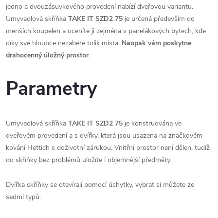
jedno a dvouzásuvkového provedení nabízí dveřovou variantu.
Umyvadlová skříňka
TAKE IT SZD2 75
je určená především do
menších koupelen a oceníte ji zejména v panelákových bytech, kde
díky své hloubce nezabere tolik místa.
N
aopak vám poskytne
drahocenný úložný prostor
.
Parametry
Umyvadlová skříňka
TAKE IT SZD2 75
je konstruována ve
dveřovém provedení a s dvířky, která jsou usazena na značkovém
kování Hettich s doživotní zárukou. Vnitřní prostor není dělen, tudíž
do skříňky bez problémů uložíte i objemnější předměty.
Dvířka skříňky se otevírají pomocí úchytky, vybrat si můžete ze
sedmi typů: