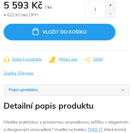
5 593 Kč
/ ks
4 622 Kč bez DPH
Měrná
cena:
VLOŽIT DO KOŠÍKU
Dotaz k produktu
Hlídací pes
Sdílet
Značka:
Dřevojas
Popis produktu
Detailní popis produktu
Hledáte praktickou a prostornou umyvadlovou skříňku s elegantním
a designovým umyvadlem? Vsaďte na kolekci
TAKE IT
, která kromě