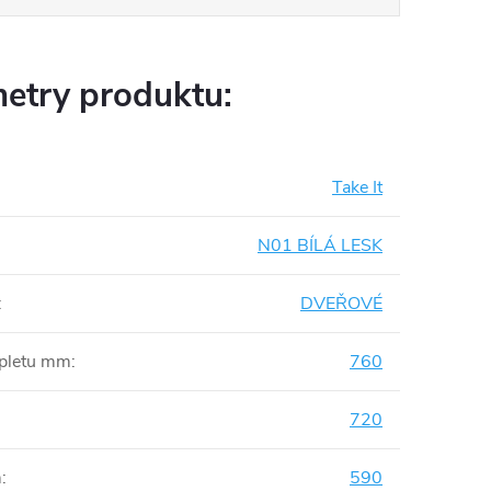
etry produktu:
Take It
N01 BÍLÁ LESK
:
DVEŘOVÉ
mpletu mm
:
760
720
m
:
590