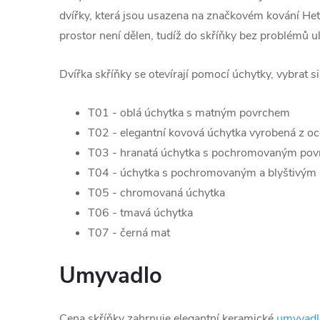
dvířky, která jsou usazena na značkovém kování Hett
prostor není dělen, tudíž do skříňky bez problémů u
Dvířka skříňky se otevírají pomocí úchytky, vybrat s
T01 - oblá úchytka s matným povrchem
T02 - elegantní kovová úchytka vyrobená z oc
T03 - hranatá úchytka s pochromovaným po
T04 - úchytka s pochromovaným a blyštivým
T05 - chromovaná úchytka
T06 - tmavá úchytka
T07 - černá mat
Umyvadlo
Cena skříňky zahrnuje elegantní keramické
umyvadl