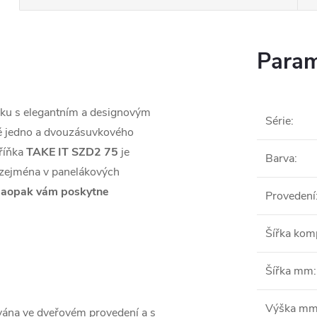
Param
ňku s elegantním a designovým
Série
:
mě jedno a dvouzásuvkového
říňka
TAKE IT SZD2 75
je
Barva
:
 zejména v panelákových
N
aopak vám poskytne
Provedení
Šířka ko
Šířka mm
:
Výška m
vána ve dveřovém provedení a s