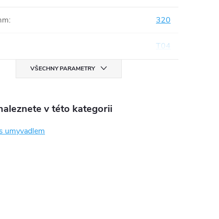
mm
:
320
T04
VŠECHNY PARAMETRY
aleznete v této kategorii
 s umyvadlem