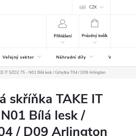
ás
Novinky
Ke stažení
CZK
NÁKUPNÍ
KOŠÍK
Prázdný košík
Přihlášení
Veřejný sektor
Náhradní díly
Výprodej a l
E IT SZD2 75 - N01 Bílá lesk / Úchytka T04 / D09 Arlington
á skříňka TAKE IT
N01 Bílá lesk /
04 / D09 Arlington