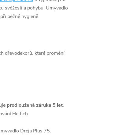
vku svěžesti a pohybu. Umyvadlo
 při běžné hygieně.
ch dřevodekorů, které promění
uje
prodloužená záruka 5 let
.
vání Hettich.
 umyvadlo Dreja Plus 75.