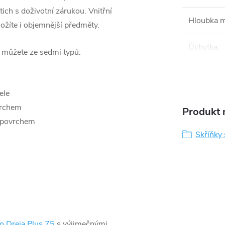
ich s doživotní zárukou. Vnitřní
Hloubka 
ložíte i objemnější předměty.
Úchytka
:
i můžete ze sedmi typů:
ele
vrchem
Produkt n
 povrchem
Skříňky
o Dreja Plus 75
s výjimečnými