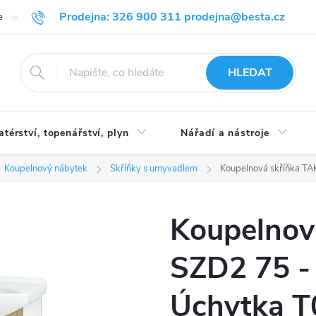
Prodejna: 326 900 311 prodejna@besta.cz
e
Blog
Obchodní podmínky
Ochrana osobních údajů
O n
HLEDAT
atérství, topenářství, plyn
Nářadí a nástroje
Koupelnový nábytek
Skříňky s umyvadlem
Koupelnová skříňka TAK
Koupelnov
SZD2 75 - 
Úchytka T