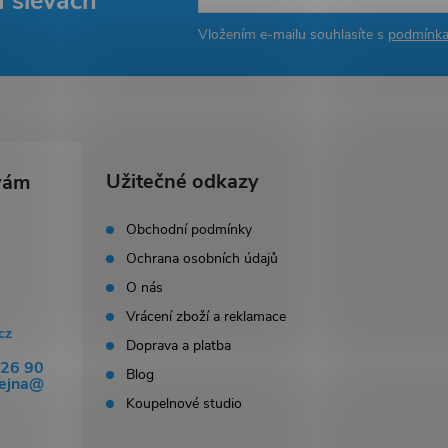
a slevách
Vložením e-mailu souhlasíte s
podmínka
Užitečné odkazy
Obchodní podmínky
Ochrana osobních údajů
O nás
Vrácení zboží a reklamace
cz
Doprava a platba
326 90
Blog
dejna@
Koupelnové studio