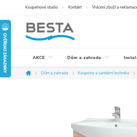
Přejít
Koupelnové studio
Kontakt
Vrácení zboží a reklamac
na
obsah
AKCE
Dům a zahrada
Instal
Dům a zahrada
Koupelny a sanitární technika
Domů