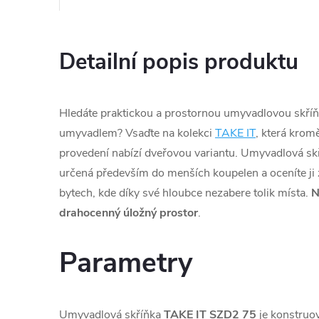
Detailní popis produktu
Hledáte praktickou a prostornou umyvadlovou skří
umyvadlem? Vsaďte na kolekci
TAKE IT
, která kro
provedení nabízí dveřovou variantu. Umyvadlová sk
určená především do menších koupelen a oceníte ji
bytech, kde díky své hloubce nezabere tolik místa.
drahocenný úložný prostor
.
Parametry
Umyvadlová skříňka
TAKE IT SZD2 75
je konstruo