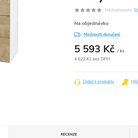
Neohodnoceno
P
Na objednávku
Možnosti doručení
5 593 Kč
/ ks
4 622 Kč bez DPH
Měrná
cena:
Dotaz k produktu
Hlí
RECENZE