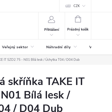
ás
Novinky
Ke stažení
CZK
NÁKUPNÍ
KOŠÍK
Prázdný košík
Přihlášení
Veřejný sektor
Náhradní díly
Výprodej a l
E IT SZD2 75 - N01 Bílá lesk / Úchytka T04 / D04 Dub
á skříňka TAKE IT
N01 Bílá lesk /
04 / D04 Dub