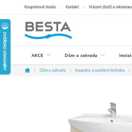
Přejít
Koupelnové studio
Kontakt
Vrácení zboží a reklamac
na
obsah
AKCE
Dům a zahrada
Instal
Dům a zahrada
Koupelny a sanitární technika
Domů