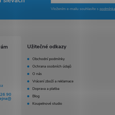
a slevách
Vložením e-mailu souhlasíte s
podmínka
Užitečné odkazy
Obchodní podmínky
Ochrana osobních údajů
O nás
Vrácení zboží a reklamace
cz
Doprava a platba
326 90
Blog
dejna@
Koupelnové studio