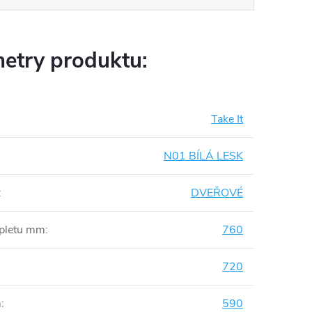
etry produktu:
Take It
N01 BÍLÁ LESK
:
DVEŘOVÉ
mpletu mm
:
760
720
m
:
590