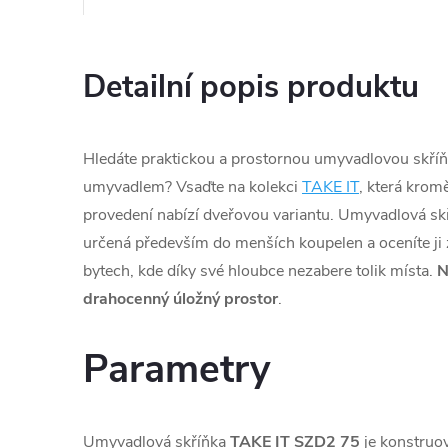
Detailní popis produktu
Hledáte praktickou a prostornou umyvadlovou skří
umyvadlem? Vsaďte na kolekci
TAKE IT
, která kro
provedení nabízí dveřovou variantu. Umyvadlová sk
určená především do menších koupelen a oceníte ji
bytech, kde díky své hloubce nezabere tolik místa.
drahocenný úložný prostor
.
Parametry
Umyvadlová skříňka
TAKE IT SZD2 75
je konstruo