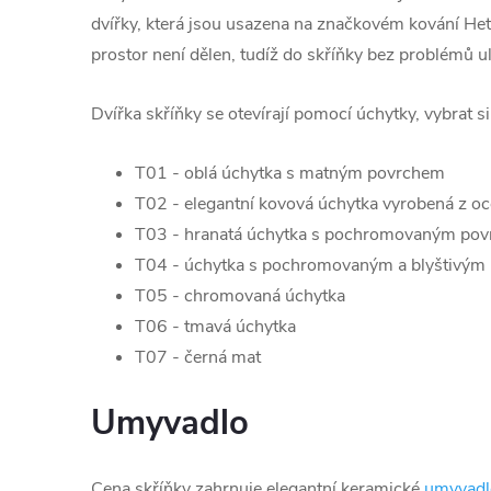
dvířky, která jsou usazena na značkovém kování Hett
prostor není dělen, tudíž do skříňky bez problémů u
Dvířka skříňky se otevírají pomocí úchytky, vybrat s
T01 - oblá úchytka s matným povrchem
T02 - elegantní kovová úchytka vyrobená z oc
T03 - hranatá úchytka s pochromovaným po
T04 - úchytka s pochromovaným a blyštivým
T05 - chromovaná úchytka
T06 - tmavá úchytka
T07 - černá mat
Umyvadlo
Cena skříňky zahrnuje elegantní keramické
umyvadl