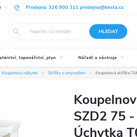
Prodejna: 326 900 311 prodejna@besta.cz
e
Blog
Obchodní podmínky
Ochrana osobních údajů
O n
HLEDAT
atérství, topenářství, plyn
Nářadí a nástroje
Koupelnový nábytek
Skříňky s umyvadlem
Koupelnová skříňka TAK
Koupelnov
SZD2 75 - 
Úchytka T