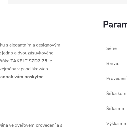
Param
ňku s elegantním a designovým
Série
:
mě jedno a dvouzásuvkového
říňka
TAKE IT SZD2 75
je
Barva
:
 zejména v panelákových
N
aopak vám poskytne
Provedení
Šířka ko
Šířka mm
:
Výška m
vána ve dveřovém provedení a s