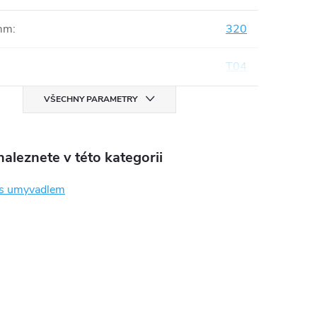
mm
:
320
T04
VŠECHNY PARAMETRY
aleznete v této kategorii
 s umyvadlem