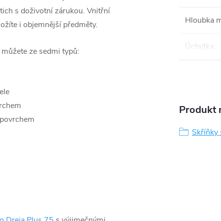
ich s doživotní zárukou. Vnitřní
Hloubka 
ložíte i objemnější předměty.
Úchytka
:
i můžete ze sedmi typů:
ele
vrchem
Produkt n
 povrchem
Skříňky
o Dreja Plus 75
s výjimečnými