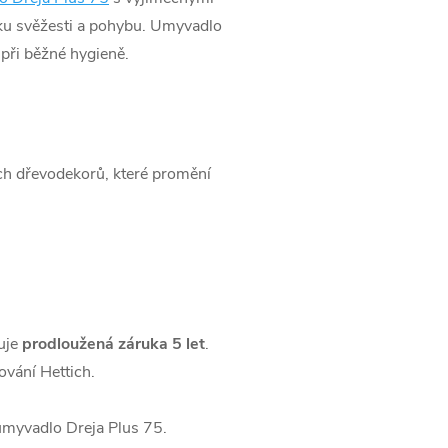
vku svěžesti a pohybu. Umyvadlo
 při běžné hygieně.
ch dřevodekorů, které promění
uje
prodloužená záruka 5 let
.
vání Hettich.
 umyvadlo Dreja Plus 75.