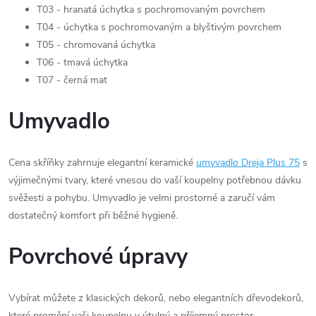
T03 - hranatá úchytka s pochromovaným povrchem
T04 - úchytka s pochromovaným a blyštivým povrchem
T05 - chromovaná úchytka
T06 - tmavá úchytka
T07 - černá mat
Umyvadlo
Cena skříňky zahrnuje elegantní keramické
umyvadlo Dreja Plus 75
s
výjimečnými tvary, které vnesou do vaší koupelny potřebnou dávku
svěžesti a pohybu. Umyvadlo je velmi prostorné a zaručí vám
dostatečný komfort při běžné hygieně.
Povrchové úpravy
Vybírat můžete z klasických dekorů, nebo elegantních dřevodekorů,
které promění vaši koupelnu v útulný a příjemný prostor.