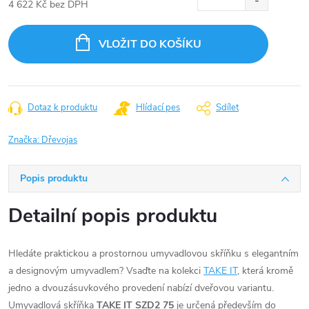
4 622 Kč bez DPH
Měrná
cena:
VLOŽIT DO KOŠÍKU
Dotaz k produktu
Hlídací pes
Sdílet
Značka:
Dřevojas
Popis produktu
Detailní popis produktu
Hledáte praktickou a prostornou umyvadlovou skříňku s elegantním
a designovým umyvadlem? Vsaďte na kolekci
TAKE IT
, která kromě
jedno a dvouzásuvkového provedení nabízí dveřovou variantu.
Umyvadlová skříňka
TAKE IT SZD2 75
je určená především do