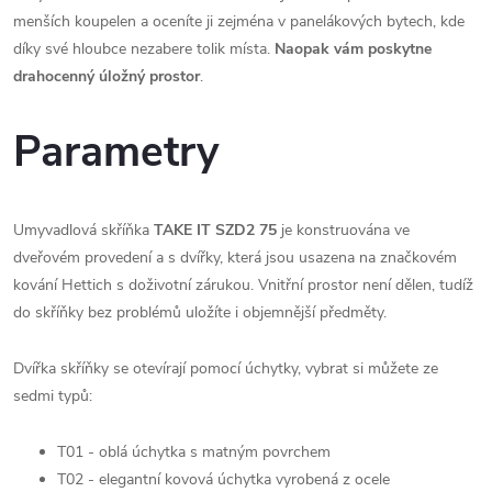
menších koupelen a oceníte ji zejména v panelákových bytech, kde
díky své hloubce nezabere tolik místa.
N
aopak vám poskytne
drahocenný úložný prostor
.
Parametry
Umyvadlová skříňka
TAKE IT SZD2 75
je konstruována ve
dveřovém provedení a s dvířky, která jsou usazena na značkovém
kování Hettich s doživotní zárukou. Vnitřní prostor není dělen, tudíž
do skříňky bez problémů uložíte i objemnější předměty.
Dvířka skříňky se otevírají pomocí úchytky, vybrat si můžete ze
sedmi typů:
T01 - oblá úchytka s matným povrchem
T02 - elegantní kovová úchytka vyrobená z ocele