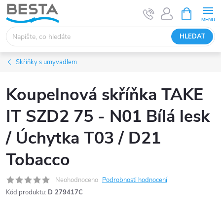
Přejít
NÁKUPNÍ
KOŠÍK
na
obsah
HLEDAT
Skříňky s umyvadlem
Koupelnová skříňka TAKE
IT SZD2 75 - N01 Bílá lesk
/ Úchytka T03 / D21
Tobacco
Neohodnoceno
Podrobnosti hodnocení
Kód produktu:
D 279417C