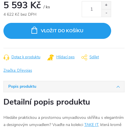
5 593 Kč
/ ks
4 622 Kč bez DPH
Měrná
cena:
VLOŽIT DO KOŠÍKU
Dotaz k produktu
Hlídací pes
Sdílet
Značka:
Dřevojas
Popis produktu
Detailní popis produktu
Hledáte praktickou a prostornou umyvadlovou skříňku s elegantním
a designovým umyvadlem? Vsaďte na kolekci
TAKE IT
, která kromě