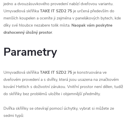
jedno a dvouzásuvkového provedení nabízí dveřovou variantu.
Umyvadlová skříňka
TAKE IT SZD2 75
je určená především do
menších koupelen a oceníte ji zejména v panelákových bytech, kde
díky své hloubce nezabere tolik místa.
N
aopak vám poskytne
drahocenný úložný prostor
.
Parametry
Umyvadlová skříňka
TAKE IT SZD2 75
je konstruována ve
dveřovém provedení a s dvířky, která jsou usazena na značkovém
kování Hettich s doživotní zárukou. Vnitřní prostor není dělen, tudíž
do skříňky bez problémů uložíte i objemnější předměty.
Dvířka skříňky se otevírají pomocí úchytky, vybrat si můžete ze
sedmi typů: