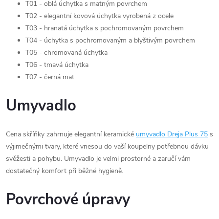
T01 - oblá úchytka s matným povrchem
T02 - elegantní kovová úchytka vyrobená z ocele
T03 - hranatá úchytka s pochromovaným povrchem
T04 - úchytka s pochromovaným a blyštivým povrchem
T05 - chromovaná úchytka
T06 - tmavá úchytka
T07 - černá mat
Umyvadlo
Cena skříňky zahrnuje elegantní keramické
umyvadlo Dreja Plus 75
s
výjimečnými tvary, které vnesou do vaší koupelny potřebnou dávku
svěžesti a pohybu. Umyvadlo je velmi prostorné a zaručí vám
dostatečný komfort při běžné hygieně.
Povrchové úpravy