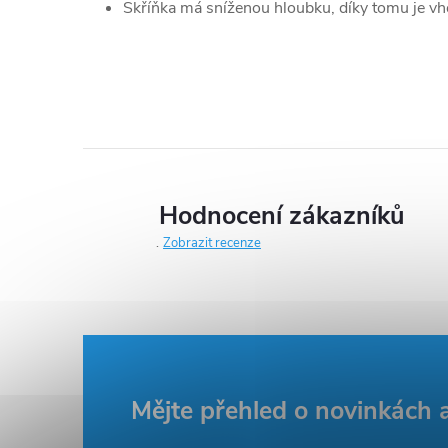
Skříňka má sníženou hloubku, díky tomu je v
Hodnocení zákazníků
Zobrazit recenze
Z
Mějte přehled o novinkách