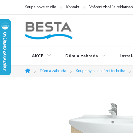
Přejít
Koupelnové studio
Kontakt
Vrácení zboží a reklamac
na
obsah
AKCE
Dům a zahrada
Instal
Dům a zahrada
Koupelny a sanitární technika
Domů