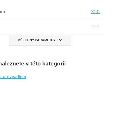
mm
:
320
T05
VŠECHNY PARAMETRY
aleznete v této kategorii
 s umyvadlem