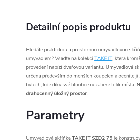
Detailní popis produktu
Hledáte praktickou a prostornou umyvadlovou skří
umyvadlem? Vsaďte na kolekci
TAKE IT
, která kro
provedení nabízí dveřovou variantu. Umyvadlová sk
určená především do menších koupelen a oceníte ji
bytech, kde díky své hloubce nezabere tolik místa.
drahocenný úložný prostor
.
Parametry
Umyvadlová skříňka
TAKE IT SZD2 75
je konstruo