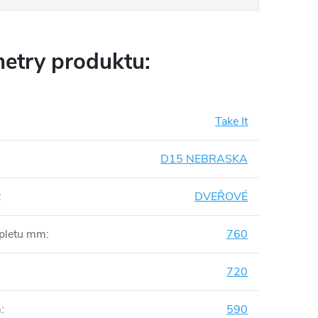
etry produktu:
Take It
D15 NEBRASKA
:
DVEŘOVÉ
mpletu mm
:
760
720
m
:
590