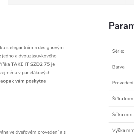
Param
ňku s elegantním a designovým
Série
:
mě jedno a dvouzásuvkového
říňka
TAKE IT SZD2 75
je
Barva
:
 zejména v panelákových
N
aopak vám poskytne
Provedení
Šířka ko
Šířka mm
:
Výška m
vána ve dveřovém provedení a s