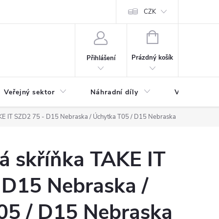
ás
Novinky
Ke stažení
CZK
NÁKUPNÍ
KOŠÍK
Prázdný košík
Přihlášení
Veřejný sektor
Náhradní díly
Výprodej a l
KE IT SZD2 75 - D15 Nebraska / Úchytka T05 / D15 Nebraska
á skříňka TAKE IT
 D15 Nebraska /
05 / D15 Nebraska