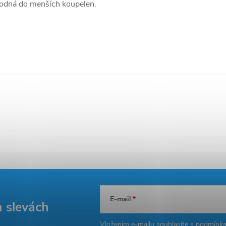
hodná do menších koupelen.
E-mail
a slevách
Vložením e-mailu souhlasíte s
podmínka