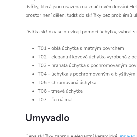
dvířky, která jsou usazena na značkovém kování Hett
prostor není dělen, tudíž do skříňky bez problémů u
Dvířka skříňky se otevírají pomocí úchytky, vybrat s
T01 - oblá úchytka s matným povrchem
T02 - elegantní kovová úchytka vyrobená z oc
T03 - hranatá úchytka s pochromovaným po
T04 - úchytka s pochromovaným a blyštivým
T05 - chromovaná úchytka
T06 - tmavá úchytka
T07 - černá mat
Umyvadlo
Cena skříňky zahrnuje elegantní keramické
umyvadl