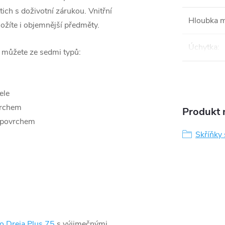
ich s doživotní zárukou. Vnitřní
Hloubka 
ložíte i objemnější předměty.
Úchytka
:
i můžete ze sedmi typů:
ele
vrchem
Produkt n
 povrchem
Skříňky
o Dreja Plus 75
s výjimečnými