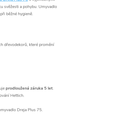
vku svěžesti a pohybu. Umyvadlo
 při běžné hygieně.
ch dřevodekorů, které promění
uje
prodloužená záruka 5 let
.
vání Hettich.
 umyvadlo Dreja Plus 75.