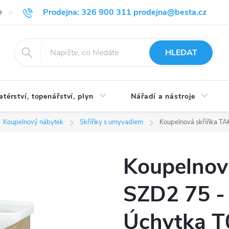
Prodejna: 326 900 311 prodejna@besta.cz
e
Blog
Obchodní podmínky
Ochrana osobních údajů
O n
HLEDAT
atérství, topenářství, plyn
Nářadí a nástroje
Koupelnový nábytek
Skříňky s umyvadlem
Koupelnová skříňka TA
Koupelnov
SZD2 75 -
Úchytka T