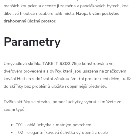
menších koupelen a oceníte ji zejména v panelákových bytech, kde
díky své hloubce nezabere tolik místa.
N
aopak vám poskytne
drahocenný úložný prostor
.
Parametry
Umyvadlová skříňka
TAKE IT SZD2 75
je konstruována ve
dveřovém provedení a s dvířky, která jsou usazena na značkovém
kování Hettich s doživotní zárukou. Vnitřní prostor není dělen, tudíž
do skříňky bez problémů uložíte i objemnější předměty.
Dvířka skříňky se otevírají pomocí úchytky, vybrat si můžete ze
sedmi typů:
T01 - oblá úchytka s matným povrchem
T02 - elegantní kovová úchytka vyrobená z ocele