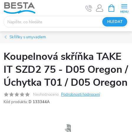
Přejít
NÁKUPNÍ
KOŠÍK
na
obsah
HLEDAT
Skříňky s umyvadlem
Koupelnová skříňka TAKE
IT SZD2 75 - D05 Oregon /
Úchytka T01 / D05 Oregon
Neohodnoceno
Podrobnosti hodnocení
Kód produktu:
D 133344A