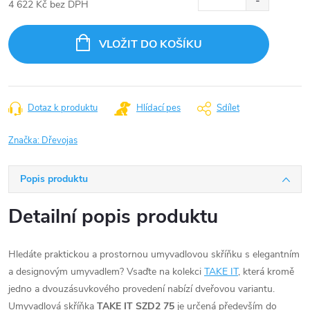
4 622 Kč bez DPH
Měrná
cena:
VLOŽIT DO KOŠÍKU
Dotaz k produktu
Hlídací pes
Sdílet
Značka:
Dřevojas
Popis produktu
Detailní popis produktu
Hledáte praktickou a prostornou umyvadlovou skříňku s elegantním
a designovým umyvadlem? Vsaďte na kolekci
TAKE IT
, která kromě
jedno a dvouzásuvkového provedení nabízí dveřovou variantu.
Umyvadlová skříňka
TAKE IT SZD2 75
je určená především do