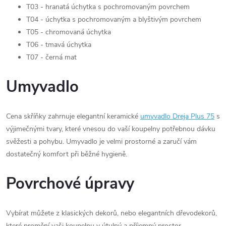
T03 - hranatá úchytka s pochromovaným povrchem
T04 - úchytka s pochromovaným a blyštivým povrchem
T05 - chromovaná úchytka
T06 - tmavá úchytka
T07 - černá mat
Umyvadlo
Cena skříňky zahrnuje elegantní keramické
umyvadlo Dreja Plus 75
s
výjimečnými tvary, které vnesou do vaší koupelny potřebnou dávku
svěžesti a pohybu. Umyvadlo je velmi prostorné a zaručí vám
dostatečný komfort při běžné hygieně.
Povrchové úpravy
Vybírat můžete z klasických dekorů, nebo elegantních dřevodekorů,
které promění vaši koupelnu v útulný a příjemný prostor.