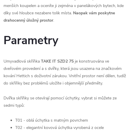
menších koupelen a oceníte ji zejména v panelákových bytech, kde
díky své hloubce nezabere tolik místa.
N
aopak vám poskytne
drahocenný úložný prostor
.
Parametry
Umyvadlová skříňka
TAKE IT SZD2 75
je konstruována ve
dveřovém provedení a s dvířky, která jsou usazena na značkovém
kování Hettich s doživotní zárukou. Vnitřní prostor není dělen, tudíž
do skříňky bez problémů uložíte i objemnější předměty.
Dvířka skříňky se otevírají pomocí úchytky, vybrat si můžete ze
sedmi typů:
T01 - oblá úchytka s matným povrchem
T02 - elegantní kovová úchytka vyrobená z ocele