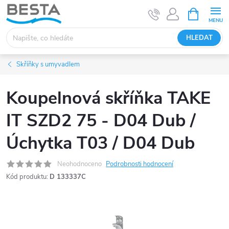
Přejít
NÁKUPNÍ
KOŠÍK
na
obsah
HLEDAT
Skříňky s umyvadlem
Koupelnová skříňka TAKE
IT SZD2 75 - D04 Dub /
Úchytka T03 / D04 Dub
Neohodnoceno
Podrobnosti hodnocení
Kód produktu:
D 133337C