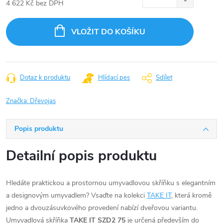
4 622 Kč bez DPH
Měrná
cena:
VLOŽIT DO KOŠÍKU
Dotaz k produktu
Hlídací pes
Sdílet
Značka:
Dřevojas
Popis produktu
Detailní popis produktu
Hledáte praktickou a prostornou umyvadlovou skříňku s elegantním
a designovým umyvadlem? Vsaďte na kolekci
TAKE IT
, která kromě
jedno a dvouzásuvkového provedení nabízí dveřovou variantu.
Umyvadlová skříňka
TAKE IT SZD2 75
je určená především do