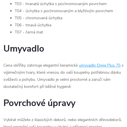
T03 - hranatá úchytka s pochromovaným povrchem
T04 - úchytka s pochromovaným a blyštivým povrchem
T05 - chromovaná úchytka
T06 - tmavá úchytka
T07 - černá mat
Umyvadlo
Cena skříňky zahrnuje elegantní keramické
umyvadlo Dreja Plus 75
s
výjimečnými tvary, které vnesou do vaší koupelny potřebnou dávku
svěžesti a pohybu. Umyvadlo je velmi prostorné a zaručí vám
dostatečný komfort při běžné hygieně.
Povrchové úpravy
Vybírat můžete z klasických dekorů, nebo elegantních dřevodekorů,
které promění vaši koupelnu v útulný a příjemný prostor.