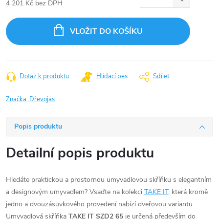
4 201 Kč bez DPH
Měrná
cena:
VLOŽIT DO KOŠÍKU
Dotaz k produktu
Hlídací pes
Sdílet
Značka:
Dřevojas
Popis produktu
Detailní popis produktu
Hledáte praktickou a prostornou umyvadlovou skříňku s elegantním
a designovým umyvadlem? Vsaďte na kolekci
TAKE IT
, která kromě
jedno a dvouzásuvkového provedení nabízí dveřovou variantu.
Umyvadlová skříňka
TAKE IT SZD2 65
je určená především do