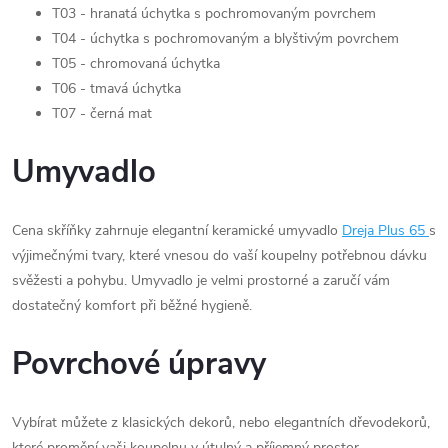
T03 - hranatá úchytka s pochromovaným povrchem
T04 - úchytka s pochromovaným a blyštivým povrchem
T05 - chromovaná úchytka
T06 - tmavá úchytka
T07 - černá mat
Umyvadlo
Cena skříňky zahrnuje elegantní keramické umyvadlo
Dreja Plus 65
s
výjimečnými tvary, které vnesou do vaší koupelny potřebnou dávku
svěžesti a pohybu. Umyvadlo je velmi prostorné a zaručí vám
dostatečný komfort při běžné hygieně.
Povrchové úpravy
Vybírat můžete z klasických dekorů, nebo elegantních dřevodekorů,
které promění vaši koupelnu v útulný a příjemný prostor.