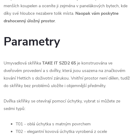
menších koupelen a oceníte ji zejména v panelákových bytech, kde
díky své hloubce nezabere tolik místa.
N
aopak vám poskytne
drahocenný úložný prostor
.
Parametry
Umyvadlová skříňka
TAKE IT SZD2 65
je konstruována ve
dveřovém provedení a s dvířky, která jsou usazena na značkovém
kování Hettich s doživotní zárukou. Vnitřní prostor není dělen, tudíž
do skříňky bez problémů uložíte i objemnější předměty.
Dvířka skříňky se otevírají pomocí úchytky, vybrat si můžete ze
sedmi typů:
T01 - oblá úchytka s matným povrchem
T02 - elegantní kovová úchytka vyrobená z ocele