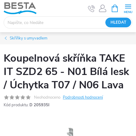
Přejít
NÁKUPNÍ
KOŠÍK
na
obsah
HLEDAT
Skříňky s umyvadlem
Koupelnová skříňka TAKE
IT SZD2 65 - N01 Bílá lesk
/ Úchytka T07 / N06 Lava
Neohodnoceno
Podrobnosti hodnocení
Kód produktu:
D 205935I