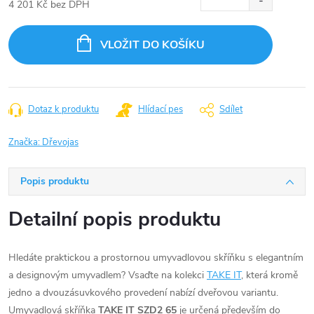
4 201 Kč bez DPH
Měrná
cena:
VLOŽIT DO KOŠÍKU
Dotaz k produktu
Hlídací pes
Sdílet
Značka:
Dřevojas
Popis produktu
Detailní popis produktu
Hledáte praktickou a prostornou umyvadlovou skříňku s elegantním
a designovým umyvadlem? Vsaďte na kolekci
TAKE IT
, která kromě
jedno a dvouzásuvkového provedení nabízí dveřovou variantu.
Umyvadlová skříňka
TAKE IT SZD2 65
je určená především do