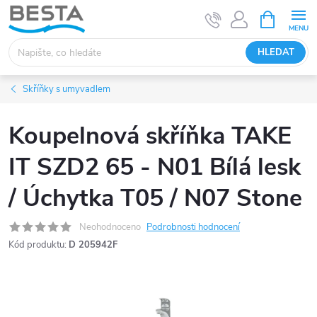
Přejít
NÁKUPNÍ
KOŠÍK
na
obsah
HLEDAT
Skříňky s umyvadlem
Koupelnová skříňka TAKE
IT SZD2 65 - N01 Bílá lesk
/ Úchytka T05 / N07 Stone
Neohodnoceno
Podrobnosti hodnocení
Kód produktu:
D 205942F