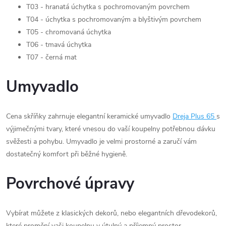
T03 - hranatá úchytka s pochromovaným povrchem
T04 - úchytka s pochromovaným a blyštivým povrchem
T05 - chromovaná úchytka
T06 - tmavá úchytka
T07 - černá mat
Umyvadlo
Cena skříňky zahrnuje elegantní keramické umyvadlo
Dreja Plus 65
s
výjimečnými tvary, které vnesou do vaší koupelny potřebnou dávku
svěžesti a pohybu. Umyvadlo je velmi prostorné a zaručí vám
dostatečný komfort při běžné hygieně.
Povrchové úpravy
Vybírat můžete z klasických dekorů, nebo elegantních dřevodekorů,
které promění vaši koupelnu v útulný a příjemný prostor.