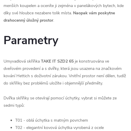
menších koupelen a oceníte ji zejména v panelákových bytech, kde
díky své hloubce nezabere tolik místa.
N
aopak vám poskytne
drahocenný úložný prostor
.
Parametry
Umyvadlová skříňka
TAKE IT SZD2 65
je konstruována ve
dveřovém provedení a s dvířky, která jsou usazena na značkovém
kování Hettich s doživotní zárukou. Vnitřní prostor není dělen, tudíž
do skříňky bez problémů uložíte i objemnější předměty.
Dvířka skříňky se otevírají pomocí úchytky, vybrat si můžete ze
sedmi typů:
T01 - oblá úchytka s matným povrchem
T02 - elegantní kovová úchytka vyrobená z ocele