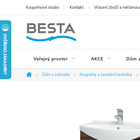
Přejít
Koupelnové studio
Kontakt
Vrácení zboží a reklamac
na
obsah
Veřejný prostor
AKCE
Dům a
Dům a zahrada
Koupelny a sanitární technika
Domů