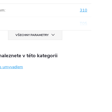
mm
:
310
T05
VŠECHNY PARAMETRY
aleznete v této kategorii
 s umyvadlem