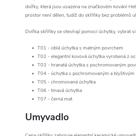
dvířky, která jsou usazena na značkovém kování Hett
prostor není dělen, tudíž do skříňky bez problémů u
Dvířka skříňky se otevírají pomocí úchytky, vybrat s
T01 - oblá úchytka s matným povrchem
T02 - elegantní kovová úchytka vyrobená z oc
T03 - hranatá úchytka s pochromovaným po
T04 - úchytka s pochromovaným a blyštivým
T05 - chromovaná úchytka
T06 - tmavá úchytka
T07 - černá mat
Umyvadlo
Cena skříňky zahrnuje elegantní keramické umyvad