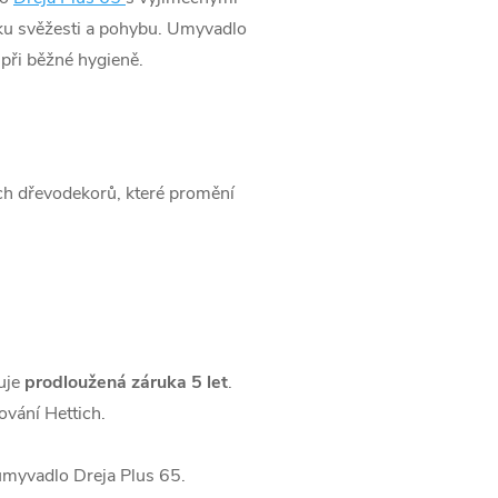
vku svěžesti a pohybu. Umyvadlo
 při běžné hygieně.
ch dřevodekorů, které promění
uje
prodloužená záruka 5 let
.
vání Hettich.
 umyvadlo Dreja Plus 65.