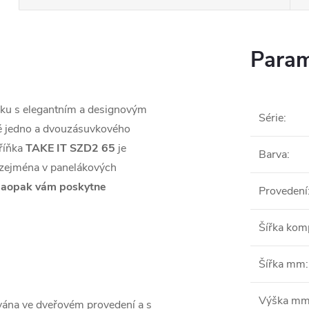
Param
ňku s elegantním a designovým
Série
:
mě jedno a dvouzásuvkového
říňka
TAKE IT SZD2 65
je
Barva
:
 zejména v panelákových
N
aopak vám poskytne
Provedení
Šířka ko
Šířka mm
:
Výška m
vána ve dveřovém provedení a s