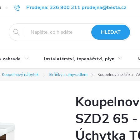
Prodejna: 326 900 311 prodejna@besta.cz
e
Blog
Obchodní podmínky
Ochrana osobních údajů
O n
HLEDAT
 zahrada
Instalatérství, topenářství, plyn
N
Koupelnový nábytek
Skříňky s umyvadlem
Koupelnová skříňka TAK
Koupelnov
SZD2 65 - 
Úchytka T0