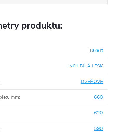
etry produktu:
Take It
N01 BÍLÁ LESK
:
DVEŘOVÉ
mpletu mm
:
660
620
m
:
590