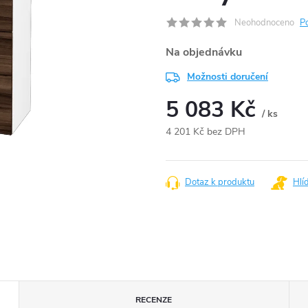
Neohodnoceno
P
Na objednávku
Možnosti doručení
5 083 Kč
/ ks
4 201 Kč bez DPH
Měrná
cena:
Dotaz k produktu
Hlí
RECENZE