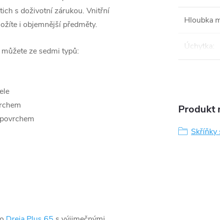
ich s doživotní zárukou. Vnitřní
Hloubka 
ložíte i objemnější předměty.
Úchytka
:
i můžete ze sedmi typů:
ele
vrchem
Produkt n
 povrchem
Skříňky
lo
Dreja Plus 65
s výjimečnými