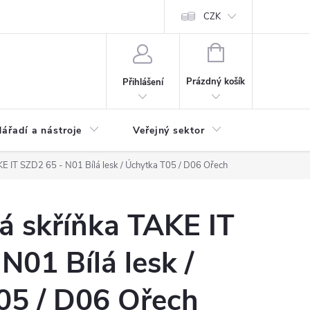
ás
Novinky
Ke stažení
CZK
NÁKUPNÍ
KOŠÍK
Prázdný košík
Přihlášení
ářadí a nástroje
Veřejný sektor
Náhradní d
E IT SZD2 65 - N01 Bílá lesk / Úchytka T05 / D06 Ořech
á skříňka TAKE IT
N01 Bílá lesk /
5 / D06 Ořech