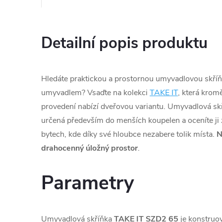
Detailní popis produktu
Hledáte praktickou a prostornou umyvadlovou skří
umyvadlem? Vsaďte na kolekci
TAKE IT
, která kro
provedení nabízí dveřovou variantu. Umyvadlová sk
určená především do menších koupelen a oceníte ji
bytech, kde díky své hloubce nezabere tolik místa.
drahocenný úložný prostor
.
Parametry
Umyvadlová skříňka
TAKE IT SZD2 65
je konstruo