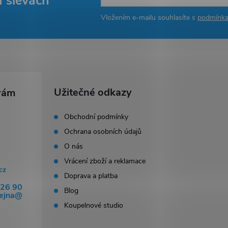
a slevách
Vložením e-mailu souhlasíte s
podmínka
Užitečné odkazy
Obchodní podmínky
Ochrana osobních údajů
O nás
Vrácení zboží a reklamace
cz
Doprava a platba
326 90
Blog
dejna@
Koupelnové studio