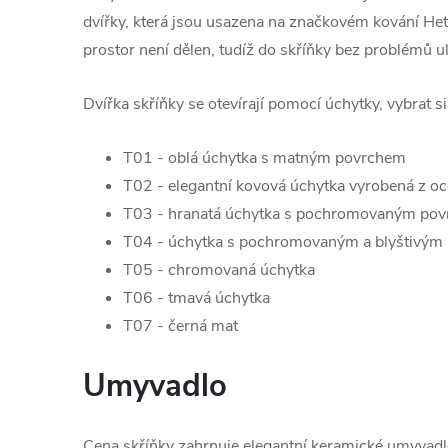
dvířky, která jsou usazena na značkovém kování Hett
prostor není dělen, tudíž do skříňky bez problémů u
Dvířka skříňky se otevírají pomocí úchytky, vybrat s
T01 - oblá úchytka s matným povrchem
T02 - elegantní kovová úchytka vyrobená z oc
T03 - hranatá úchytka s pochromovaným po
T04 - úchytka s pochromovaným a blyštivým
T05 - chromovaná úchytka
T06 - tmavá úchytka
T07 - černá mat
Umyvadlo
Cena skříňky zahrnuje elegantní keramické umyvad