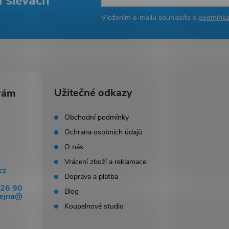
a slevách
Vložením e-mailu souhlasíte s
podmínka
Užitečné odkazy
Obchodní podmínky
Ochrana osobních údajů
O nás
Vrácení zboží a reklamace
cz
Doprava a platba
326 90
Blog
dejna@
Koupelnové studio