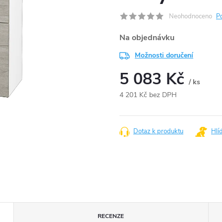
Neohodnoceno
P
Na objednávku
Možnosti doručení
5 083 Kč
/ ks
4 201 Kč bez DPH
Měrná
cena:
Dotaz k produktu
Hlí
RECENZE