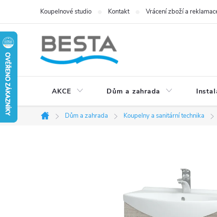
Přejít
Koupelnové studio
Kontakt
Vrácení zboží a reklamac
na
obsah
AKCE
Dům a zahrada
Instal
Dům a zahrada
Koupelny a sanitární technika
Domů