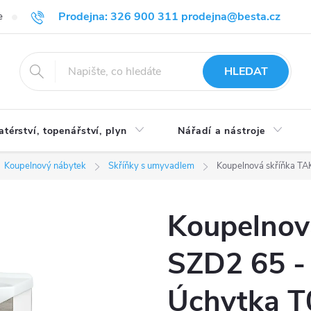
Prodejna: 326 900 311 prodejna@besta.cz
e
Blog
Obchodní podmínky
Ochrana osobních údajů
O n
HLEDAT
atérství, topenářství, plyn
Nářadí a nástroje
Koupelnový nábytek
Skříňky s umyvadlem
Koupelnová skříňka TAK
Koupelnov
SZD2 65 - 
Úchytka T