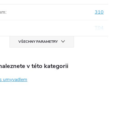
mm
:
310
T04
VŠECHNY PARAMETRY
aleznete v této kategorii
 s umyvadlem