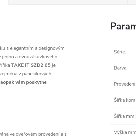
Param
ňku s elegantním a designovým
Série
:
mě jedno a dvouzásuvkového
říňka
TAKE IT SZD2 65
je
Barva
:
 zejména v panelákových
N
aopak vám poskytne
Provedení
Šířka ko
Šířka mm
:
Výška m
vána ve dveřovém provedení a s