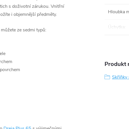
ich s doživotní zárukou. Vnitřní
Hloubka 
ložíte i objemnější předměty.
Úchytka
:
i můžete ze sedmi typů:
ele
vrchem
Produkt n
 povrchem
Skříňky
lo
Dreja Plus 65
s výjimečnými