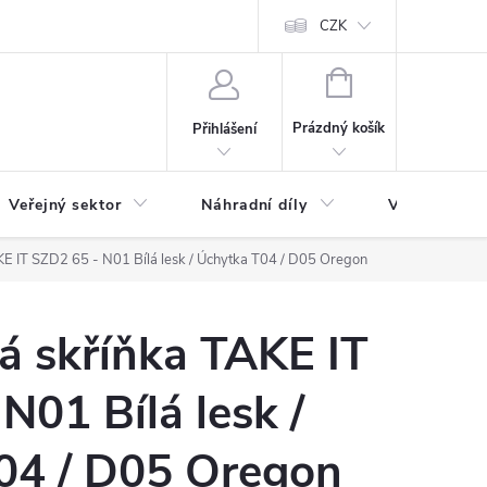
ás
Novinky
Ke stažení
CZK
NÁKUPNÍ
KOŠÍK
Prázdný košík
Přihlášení
Veřejný sektor
Náhradní díly
Výprodej a l
E IT SZD2 65 - N01 Bílá lesk / Úchytka T04 / D05 Oregon
á skříňka TAKE IT
N01 Bílá lesk /
04 / D05 Oregon