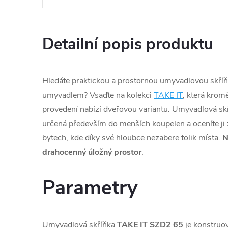
Detailní popis produktu
Hledáte praktickou a prostornou umyvadlovou skří
umyvadlem? Vsaďte na kolekci
TAKE IT
, která kro
provedení nabízí dveřovou variantu. Umyvadlová sk
určená především do menších koupelen a oceníte ji
bytech, kde díky své hloubce nezabere tolik místa.
drahocenný úložný prostor
.
Parametry
Umyvadlová skříňka
TAKE IT SZD2 65
je konstruo