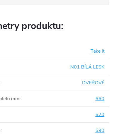
etry produktu:
Take It
N01 BÍLÁ LESK
:
DVEŘOVÉ
mpletu mm
:
660
620
m
:
590