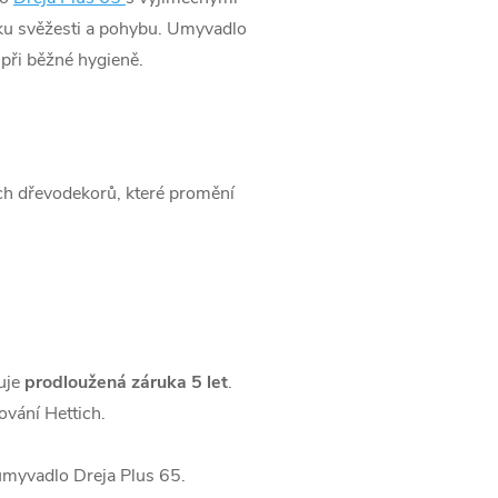
vku svěžesti a pohybu. Umyvadlo
 při běžné hygieně.
ch dřevodekorů, které promění
uje
prodloužená záruka 5 let
.
vání Hettich.
 umyvadlo Dreja Plus 65.