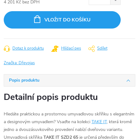
4 201 Kč bez DPH
Měrná
cena:
VLOŽIT DO KOŠÍKU
Dotaz k produktu
Hlídací pes
Sdílet
Značka:
Dřevojas
Popis produktu
Detailní popis produktu
Hledáte praktickou a prostornou umyvadlovou skříňku s elegantním
a designovým umyvadlem? Vsaďte na kolekci
TAKE IT
, která kromě
jedno a dvouzásuvkového provedení nabízí dveřovou variantu.
Umyvadlová skříňka
TAKE IT SZD2 65
je určená především do