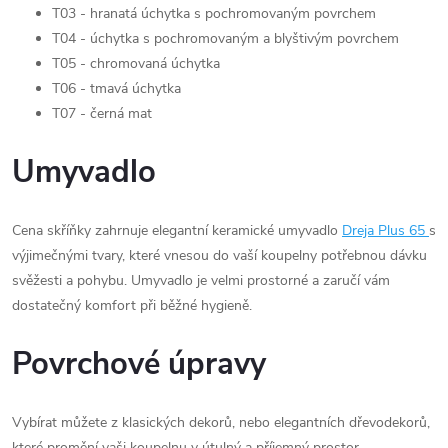
T03 - hranatá úchytka s pochromovaným povrchem
T04 - úchytka s pochromovaným a blyštivým povrchem
T05 - chromovaná úchytka
T06 - tmavá úchytka
T07 - černá mat
Umyvadlo
Cena skříňky zahrnuje elegantní keramické umyvadlo
Dreja Plus 65
s
výjimečnými tvary, které vnesou do vaší koupelny potřebnou dávku
svěžesti a pohybu. Umyvadlo je velmi prostorné a zaručí vám
dostatečný komfort při běžné hygieně.
Povrchové úpravy
Vybírat můžete z klasických dekorů, nebo elegantních dřevodekorů,
které promění vaši koupelnu v útulný a příjemný prostor.