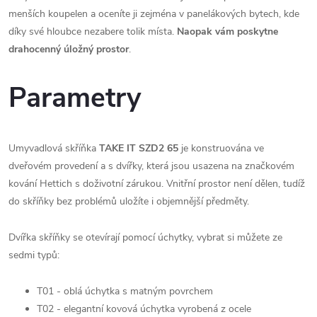
menších koupelen a oceníte ji zejména v panelákových bytech, kde
díky své hloubce nezabere tolik místa.
N
aopak vám poskytne
drahocenný úložný prostor
.
Parametry
Umyvadlová skříňka
TAKE IT SZD2 65
je konstruována ve
dveřovém provedení a s dvířky, která jsou usazena na značkovém
kování Hettich s doživotní zárukou. Vnitřní prostor není dělen, tudíž
do skříňky bez problémů uložíte i objemnější předměty.
Dvířka skříňky se otevírají pomocí úchytky, vybrat si můžete ze
sedmi typů:
T01 - oblá úchytka s matným povrchem
T02 - elegantní kovová úchytka vyrobená z ocele