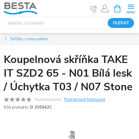
Přejít
NÁKUPNÍ
KOŠÍK
na
obsah
HLEDAT
Skříňky s umyvadlem
Koupelnová skříňka TAKE
IT SZD2 65 - N01 Bílá lesk
/ Úchytka T03 / N07 Stone
Neohodnoceno
Podrobnosti hodnocení
Kód produktu:
D 205942C