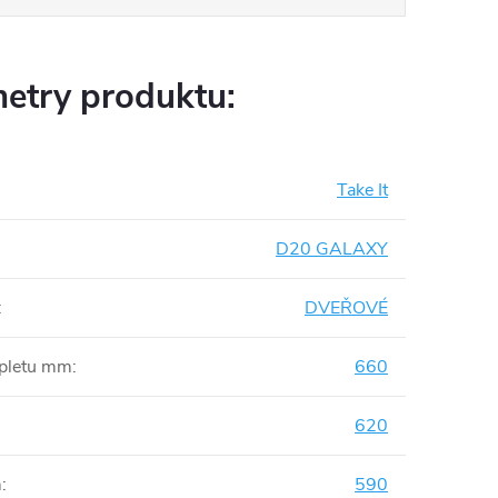
etry produktu:
Take It
D20 GALAXY
:
DVEŘOVÉ
mpletu mm
:
660
620
m
:
590