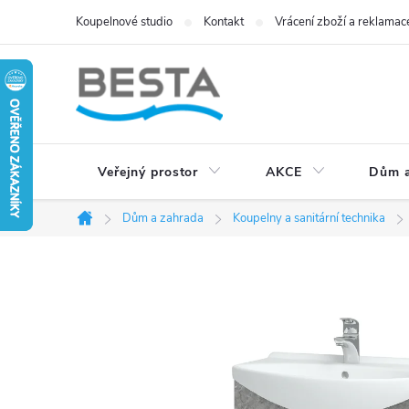
Přejít
Koupelnové studio
Kontakt
Vrácení zboží a reklamac
na
obsah
Veřejný prostor
AKCE
Dům a
Dům a zahrada
Koupelny a sanitární technika
Domů