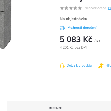
Neohodnoceno
P
Na objednávku
Možnosti doručení
5 083 Kč
/ ks
4 201 Kč bez DPH
Měrná
cena:
Dotaz k produktu
Hlí
RECENZE