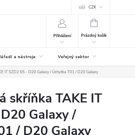
ás
Novinky
Ke stažení
CZK
NÁKUPNÍ
KOŠÍK
Prázdný košík
Přihlášení
ářadí a nástroje
Veřejný sektor
Náhradní d
KE IT SZD2 65 - D20 Galaxy / Úchytka T01 / D20 Galaxy
á skříňka TAKE IT
 D20 Galaxy /
01 / D20 Galaxy