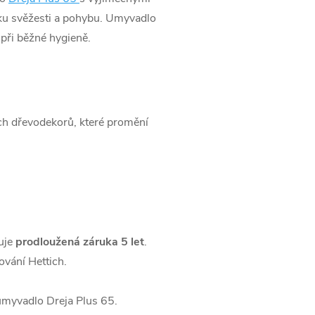
vku svěžesti a pohybu. Umyvadlo
 při běžné hygieně.
ch dřevodekorů, které promění
uje
prodloužená záruka 5 let
.
vání Hettich.
 umyvadlo Dreja Plus 65.