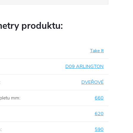
etry produktu:
Take It
D09 ARLINGTON
:
DVEŘOVÉ
mpletu mm
:
660
620
m
:
590