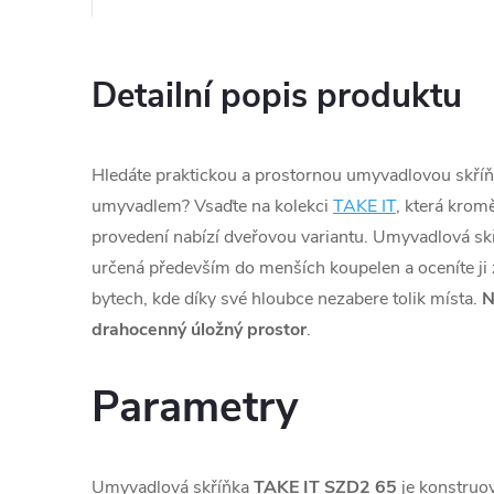
Detailní popis produktu
Hledáte praktickou a prostornou umyvadlovou skří
umyvadlem? Vsaďte na kolekci
TAKE IT
, která kro
provedení nabízí dveřovou variantu. Umyvadlová sk
určená především do menších koupelen a oceníte ji
bytech, kde díky své hloubce nezabere tolik místa.
drahocenný úložný prostor
.
Parametry
Umyvadlová skříňka
TAKE IT SZD2 65
je konstruo