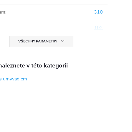
mm
:
310
T02
VŠECHNY PARAMETRY
aleznete v této kategorii
 s umyvadlem