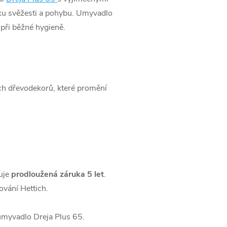
vku svěžesti a pohybu. Umyvadlo
 při běžné hygieně.
ch dřevodekorů, které promění
uje
prodloužená záruka 5 let
.
vání Hettich.
 umyvadlo Dreja Plus 65.