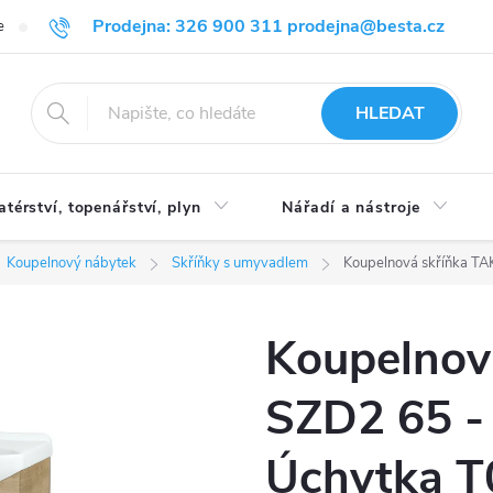
Prodejna: 326 900 311 prodejna@besta.cz
e
Blog
Obchodní podmínky
Ochrana osobních údajů
O n
HLEDAT
atérství, topenářství, plyn
Nářadí a nástroje
Koupelnový nábytek
Skříňky s umyvadlem
Koupelnová skříňka TAK
Koupelnov
SZD2 65 - 
Úchytka T