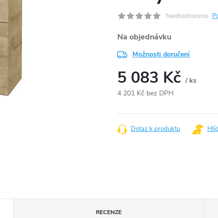
Neohodnoceno
P
Na objednávku
Možnosti doručení
5 083 Kč
/ ks
4 201 Kč bez DPH
Měrná
cena:
Dotaz k produktu
Hlí
RECENZE