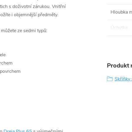
ich s doživotní zárukou. Vnitřní
Hloubka 
ložíte i objemnější předměty.
Úchytka
:
i můžete ze sedmi typů:
ele
vrchem
Produkt n
 povrchem
Skříňky
lo
Dreja Plus 65
s výjimečnými