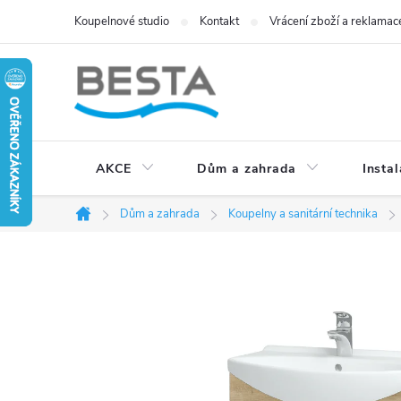
Přejít
Koupelnové studio
Kontakt
Vrácení zboží a reklamac
na
obsah
AKCE
Dům a zahrada
Instal
Dům a zahrada
Koupelny a sanitární technika
Domů