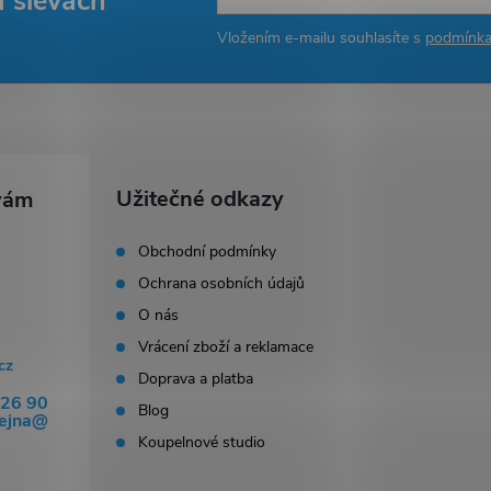
a slevách
Vložením e-mailu souhlasíte s
podmínka
Užitečné odkazy
Obchodní podmínky
Ochrana osobních údajů
O nás
Vrácení zboží a reklamace
cz
Doprava a platba
326 90
Blog
dejna@
Koupelnové studio