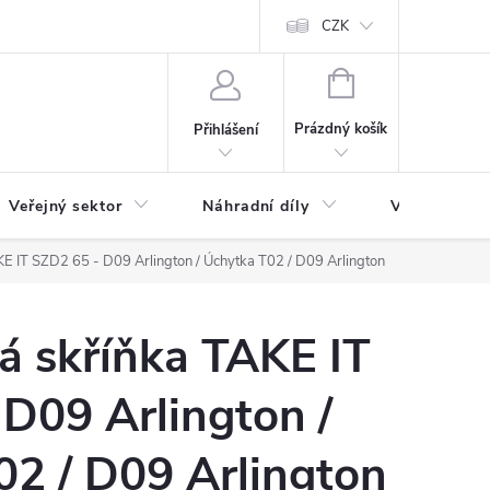
ás
Novinky
Ke stažení
CZK
NÁKUPNÍ
KOŠÍK
Prázdný košík
Přihlášení
Veřejný sektor
Náhradní díly
Výprodej a l
E IT SZD2 65 - D09 Arlington / Úchytka T02 / D09 Arlington
á skříňka TAKE IT
D09 Arlington /
02 / D09 Arlington