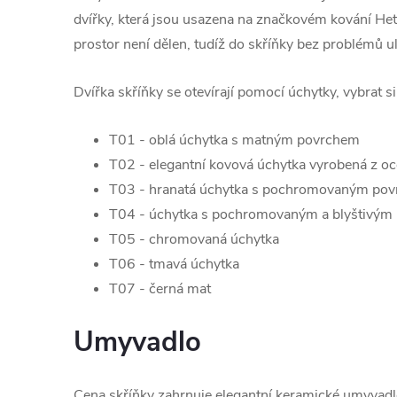
dvířky, která jsou usazena na značkovém kování Hett
prostor není dělen, tudíž do skříňky bez problémů u
Dvířka skříňky se otevírají pomocí úchytky, vybrat s
T01 - oblá úchytka s matným povrchem
T02 - elegantní kovová úchytka vyrobená z oc
T03 - hranatá úchytka s pochromovaným po
T04 - úchytka s pochromovaným a blyštivým
T05 - chromovaná úchytka
T06 - tmavá úchytka
T07 - černá mat
Umyvadlo
Cena skříňky zahrnuje elegantní keramické umyvad