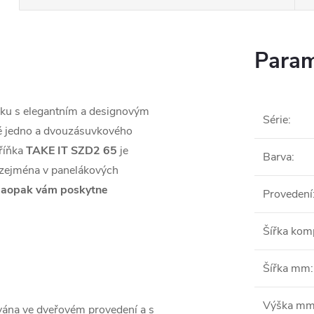
Param
ňku s elegantním a designovým
Série
:
mě jedno a dvouzásuvkového
říňka
TAKE IT SZD2 65
je
Barva
:
 zejména v panelákových
N
aopak vám poskytne
Provedení
Šířka ko
Šířka mm
:
Výška m
vána ve dveřovém provedení a s