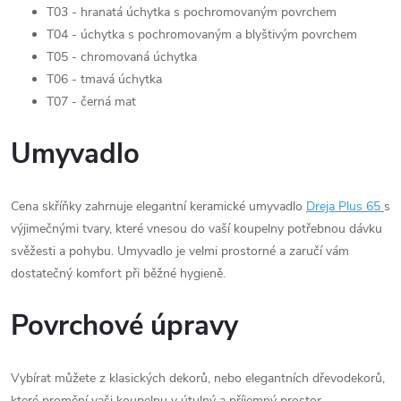
T03 - hranatá úchytka s pochromovaným povrchem
T04 - úchytka s pochromovaným a blyštivým povrchem
T05 - chromovaná úchytka
T06 - tmavá úchytka
T07 - černá mat
Umyvadlo
Cena skříňky zahrnuje elegantní keramické umyvadlo
Dreja Plus 65
s
výjimečnými tvary, které vnesou do vaší koupelny potřebnou dávku
svěžesti a pohybu. Umyvadlo je velmi prostorné a zaručí vám
dostatečný komfort při běžné hygieně.
Povrchové úpravy
Vybírat můžete z klasických dekorů, nebo elegantních dřevodekorů,
které promění vaši koupelnu v útulný a příjemný prostor.