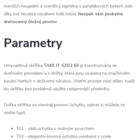
menších koupelen a oceníte ji zejména v panelákových bytech, kde
díky své hloubce nezabere tolik místa.
N
aopak vám poskytne
drahocenný úložný prostor
.
Parametry
Umyvadlová skříňka
TAKE IT SZD2 65
je konstruována ve
dveřovém provedení a s dvířky, která jsou usazena na značkovém
kování Hettich s doživotní zárukou. Vnitřní prostor není dělen, tudíž
do skříňky bez problémů uložíte i objemnější předměty.
Dvířka skříňky se otevírají pomocí úchytky, vybrat si můžete ze
sedmi typů:
T01 - oblá úchytka s matným povrchem
T02 - elegantní kovová úchytka vyrobená z ocele