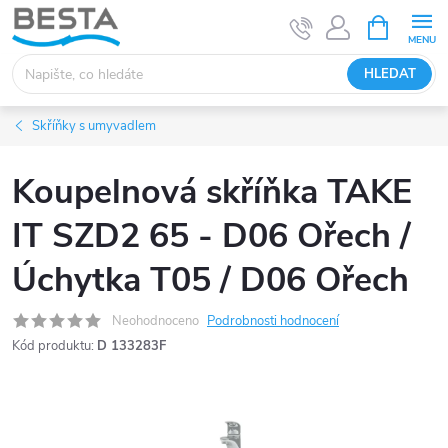
Přejít
NÁKUPNÍ
KOŠÍK
na
obsah
HLEDAT
Skříňky s umyvadlem
Koupelnová skříňka TAKE
IT SZD2 65 - D06 Ořech /
Úchytka T05 / D06 Ořech
Neohodnoceno
Podrobnosti hodnocení
Kód produktu:
D 133283F