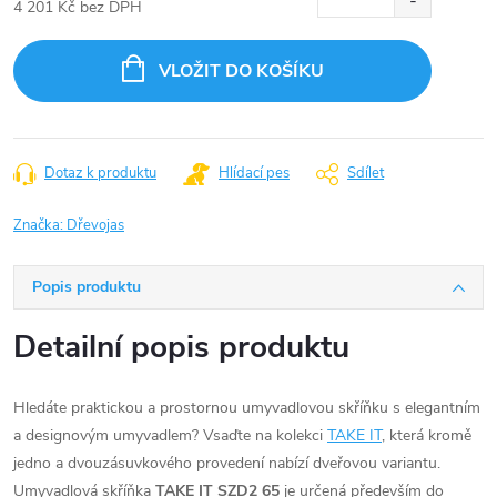
4 201 Kč bez DPH
Měrná
cena:
VLOŽIT DO KOŠÍKU
Dotaz k produktu
Hlídací pes
Sdílet
Značka:
Dřevojas
Popis produktu
Detailní popis produktu
Hledáte praktickou a prostornou umyvadlovou skříňku s elegantním
a designovým umyvadlem? Vsaďte na kolekci
TAKE IT
, která kromě
jedno a dvouzásuvkového provedení nabízí dveřovou variantu.
Umyvadlová skříňka
TAKE IT SZD2 65
je určená především do